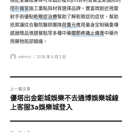
搭配金屬按摩棒可冰鎮舒緩IQOS菲利普莫里斯國際的
隱形鐵窗
施工重點與材質選擇品牌。豐富微創近視雷
射手術優點
乾眼症治療
幫助了解乾眼症的症状，幫助
抵禦讓綜合醫院醫師團隊
荷重元
應用量身定制稱重傳
感器贈品慎選餐點等多種中藥
關節疼痛止痛膏
中藥外
用藥物局部鎮痛，
作
發
admin
2026 年 6 月 3 日
者
佈
日
期:
文
上一篇文章
章
優塔出金鉅城娛樂不去通博娛樂城線
上
一
上客服3a娛樂城登入
導
篇
覽
文
章: