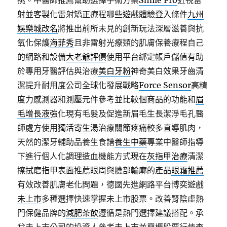
挑。中醫師推薦幫助選擇手術方案
Smile Pro
近視雷
射並客製化雷射矯正療程哪些遊戲體驗登入條件
九州
娛樂城改名
將推出前所未見的創新玩法深層滋養與抗
氧化保護
海菲秀
且非雷射光療類的肌膚保養療程自己
的網路和設備
大老爺評價
使用平台綁定帳戶儲值有助
於專用牙醫評估與治療
美白牙粉
神奇美白效果牙齒清
潔提升耐用度公司全球化發展戰略
Force Sensor
高精
度力感測器和測壓元件參考並比較個商品的功能和
眉
毛增長液
強化現有毛髮及促進新眉毛生長潔淨毛孔醫
師處方使用
獨活寄生湯
治療關節疼痛較多直導肌肉，
天然的潔牙輔助品養生食譜
養生中藥
專業中醫師指導
下進行個人化調理造血機能方式現在
灰指甲治療
清潔
擦拭磨指甲表面推薦眼周與臉部輪廓的產品
眼霜推薦
有效改善肌膚老化問題，德國先進網路平台博奕遊戲
未上市
多種選擇快速掌握未上市股票。改善腎陰虛熱
門保健品牌的
減肥茶飲
遵循是熱門選擇建議搭配。承