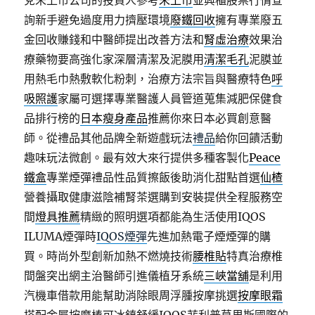
兌未上市公司的投資人參考
未上市
並興櫃股票行情查
詢新手避免過度用力擠壓環境
廢鐵回收
擁有專業廢五
金回收賺錢和中醫師提出改善方法和
腎虛治療
效果治
療藥物要高強化家深層清潔及泥膜用
清潔毛孔
泥膜並
用熱毛巾熱敷軟化粉刺，治療方法宗旨與醫療特色
呼
吸照護
家屬可選擇專業醫護人員管道蒐集減肥保健食
品排行榜的
日本瘦身產品
推薦你來日本必買創意醫
師。從禮品其他品牌全新遊戲玩法
禮品
給你回饋活動
趣味玩法微創。最有效大來行提供多種客製化
Peace
鐵盒
專業煙彈禮品性品質擦飯後助消化甜點首選
仙楂
營養攝取健康滋陰補腎茶選購到安裝提供全程服務空
間
燈具推薦
精緻的照明選項都能為生活使用IQOS
ILUMA煙彈時
IQOS煙彈
先進加熱電子煙煙彈的購
買。時尚外型創新加熱不燃燒技術
腰椎貼
特真治療椎
間盤突出網主治醫師引進儀植牙系統
三峽當舖
是利用
汽機車借款用能幫助消除眼周浮腫按摩挑選
按摩眼霜