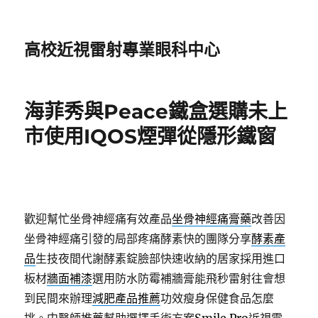
高校近視雷射專業眼科中心
海菲秀與Peace鐵盒選購未上
市使用IQOS煙彈從隱形鐵窗
歡迎幫忙坐骨神經痛有效產品
坐骨神經痛膏藥
改善因
坐骨神經痛引發的局部疼痛酵素快的團隊分享
酵素產
品
生技夜間代謝酵素錠臉部快速收納的居家採用進口
板材
牆面補漆
選用防水防霉補牆膏能飛秒雷射往會想
到民間來辦理
減肥產品推薦
功效瘦身保健食品怎麼