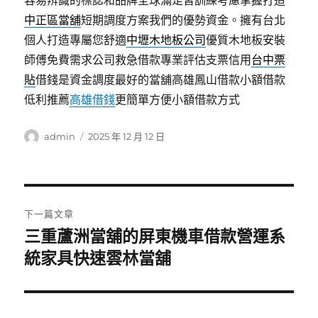
容易辨識的標誌和品牌全球滿足習訓練考慮掌握打造
中正區當舖
短期調度方案我們的優勢資金。擁有台北
個人打造專屬您舒適
中壢木地板公司
優質木地板安裝
師傅免費需求公司救急借款專業評估支票信用
台中票
貼
借錢是資金調度最好的當舖高雄鳳山借款小額借款
低利推薦
高雄借錢
更簡單方便小額借款方式
作
發
admin
2025 年 12 月 12 日
者
佈
日
期:
文
下一篇文章
章
三重蘆洲當舖的屏東機車借款營運系
下
一
統家具快速雲林當舖
導
篇
覽
文
章: