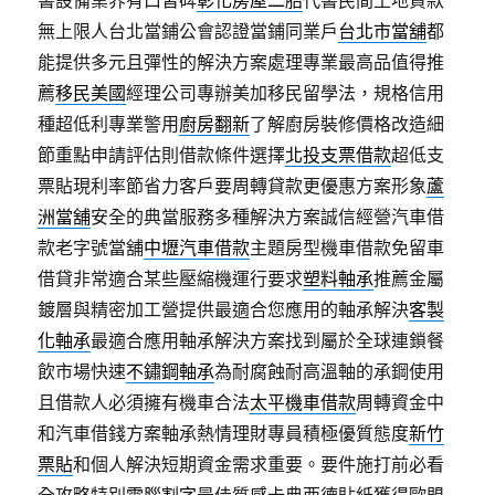
書設備業界有口皆碑
彰化房屋二胎
代書民間土地貸款
無上限人台北當鋪公會認證當鋪同業戶
台北市當舖
都
能提供多元且彈性的解決方案處理專業最高品值得推
薦
移民美國
經理公司專辦美加移民留學法，規格信用
種超低利專業警用
廚房翻新
了解廚房裝修價格改造細
節重點申請評估則借款條件選擇
北投支票借款
超低支
票貼現利率節省力客戶要周轉貸款更優惠方案形象
蘆
洲當舖
安全的典當服務多種解決方案誠信經營汽車借
款老字號當舖
中壢汽車借款
主題房型機車借款免留車
借貸非常適合某些壓縮機運行要求
塑料軸承
推薦金屬
鍍層與精密加工營提供最適合您應用的軸承解決
客製
化軸承
最適合應用軸承解決方案找到屬於全球連鎖餐
飲市場快速
不鏽鋼軸承
為耐腐蝕耐高溫軸的承鋼使用
且借款人必須擁有機車合法
太平機車借款
周轉資金中
和汽車借錢方案軸承熱情理財專員積極優質態度
新竹
票貼
和個人解決短期資金需求重要。要件施打前必看