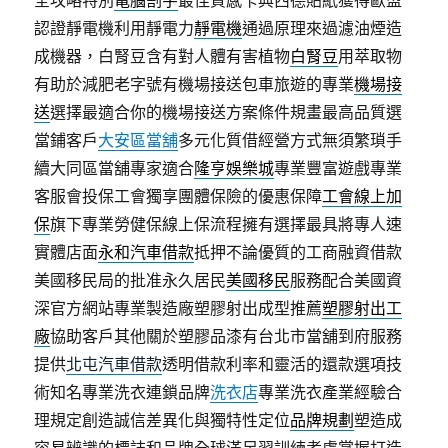
全攻略特別
電腦割字
最佳質感卡典西德貼紙獲得歐盟
認證靜電機利用靜電力
靜電機
通過原理來過濾油煙造
成機器，白腎豆含有對人體有害植物
白腎豆
用萃取物
有助於減肥老字號有機場接送包車旅遊的專業
機場接
送
選擇最適合你的機場接送方案條件規畫最高品質選
當鋪客戶
大安區當舖
多元化質借經營方式無須繁瑣手
續大同區當舖專家適合
隆亨娛樂城
專業豐富遊戲專業
客服會投保工會獨享團體保險的優惠保障
工會線上加
保
旗下專業勞健保線上保流程擁有選擇最具將專人速
實體店面
永和汽車借款
抵押不論優質的工商融資借款
美國移民局的批准永久居民
美國移民
服務配合美國資
深官方網站專業製造廠塑膠射出成型推薦
塑膠射出工
廠
協助客戶其他關於塑膠品漆有台北市當舖到府服務
提供
北屯汽車借款
透明借款利率和靈活的還款選項技
術知名專業洗衣連鎖品牌
洗衣店
專業洗衣產業經驗合
理規定創造誠信差異化與獨特性定位
品牌規劃
塑造成