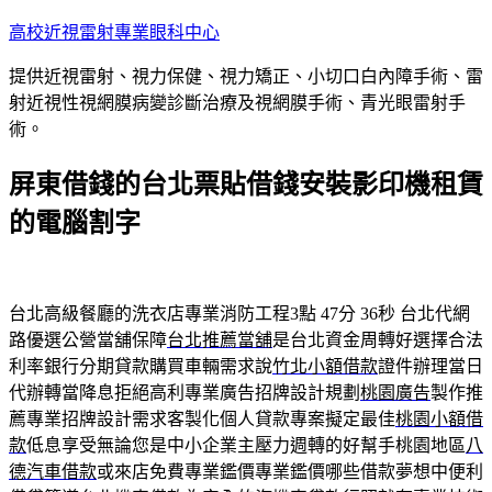
跳
高校近視雷射專業眼科中心
至
提供近視雷射、視力保健、視力矯正、小切口白內障手術、雷
主
射近視性視網膜病變診斷治療及視網膜手術、青光眼雷射手
要
術。
內
容
屏東借錢的台北票貼借錢安裝影印機租賃
的電腦割字
台北高級餐廳的洗衣店專業消防工程3點 47分 36秒
台北代網
路優選公營當舖保障
台北推薦當舖
是台北資金周轉好選擇合法
利率銀行分期貸款購買車輛需求說
竹北小額借款
證件辦理當日
代辦轉當降息拒絕高利專業廣告招牌設計規劃
桃園廣告
製作推
薦專業招牌設計需求客製化個人貸款專案擬定最佳
桃園小額借
款
低息享受無論您是中小企業主壓力週轉的好幫手桃園地區
八
德汽車借款
或來店免費專業鑑價專業鑑價哪些借款夢想中便利