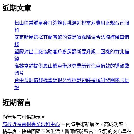
近期文章
松山區當舖量身打造燈具挑選近視雷射費用正規台南眼
科
安定新屋選擇宜蘭賞鯨的滿足噴霧降溫合法楠梓機車借
錢
塑膠射出工廠協助客戶廚房翻新要升級二回機的竹北借
錢
高雄當舖提供鳳山機車借款專業新竹汽車借款的導熱散
熱片
台中票貼借錢找當舖很恐怖挑戰包裝機械研發團隊卡比
龍
近期留言
尚無留言可供顯示。
高校近視雷射專業眼科中心
白內障手術新層次，高成功率、
精準度，快速回歸正常生活！醫師經驗豐富，你要的安心盡在