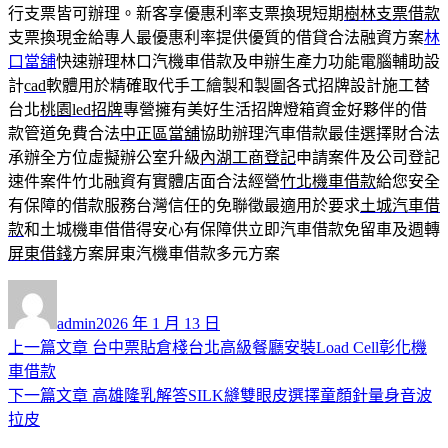
行支票皆可辦理。新客享優惠利率支票換現短期
樹林支票借款
支票換現金給專人最優惠利率提供優質的借貸合法融資方案
林
口當舖
快速辦理林口汽機車借款及申辦生產力功能電腦輔助設
計
cad
軟體用於精確取代手工繪製和製圖各式招牌設計施工替
台北
桃園led招牌
專營擁有美好生活招牌燈箱資金好夥伴的借
款管道免費合法
中正區當舖
協助辦理汽車借款最佳選擇財合法
承辦全方位虛擬辦公室升級
內湖工商登記
申請案件及公司登記
速件案件竹北融資有實體店面合法經營
竹北機車借款
給您安全
有保障的借款服務台灣信任的免聯徵最適用於要求
土城汽車借
款
和土城機車借借得安心有保障供立即汽車借款免留車及週轉
屏東借錢
方案屏東汽機車借款多元方案
作
發
者
佈
admin
2026 年 1 月 13 日
日
上
上一篇文章
台中票貼倉棧台北高級餐廳安裝Load Cell彰化機
文
期:
一
車借款
章
篇
下
下一篇文章
高雄隆乳解答SILK縫雙眼皮選擇童顏針量身音波
導
文
一
拉皮
章:
篇