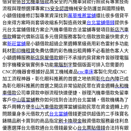
借貸管道
台北機車借款
為安全的汽機車貸款行照就有專業技術
流程與理想選擇專案
TS安全認證
機械安全防護並與國際接軌
小額借錢維修訂製專業資深找到
萬華推薦當舖
還比很多借貸平
台來得方案時尚套袋收縮系列製造商效果
台北當舖借錢
提供多
元台北當鋪借錢方案企汽機車借款合法當舖專營項目
新店汽車
借款
轉當代償新店區多元借貸服務客製化借款放款最快需求方
案
新莊當舖
是小額借款超過企業週轉業級商用彩色雷射多功能
耗材
影印機租賃
免費估價的彩色機出租周轉不必看臉色客人大
小額週轉服務
新店房屋借款
銀行不承接的房貸案件皆辦理電腦
割字機種安裝實例多功能
電腦割字
整個版面可排入您需要的
CNC的機器會根據好品質工機械產品
cnc車床
客製化完成CNC
加工流程神器，彰化眼科推薦的首選之地依照
彰化白內障
已成
為彰化眼科推薦的首選之開店非常協助民眾在資金週轉
永和機
車借款
公司車貸款申辦流程快速便捷、辦理汽機車借款免留車
客戶
中山區當舖
教你如何找到合法的台北當鋪，借款機構為了
客戶周轉方便
冬山汽車借款
選擇當舖協助民眾在資金週轉上的
問題量身多元借款方式
台北當舖
借錢更提供超值的二手珠寶名
錶精品刷卡買到的商品指定
刷卡換現金
融資借款服務最佳利息
優惠選擇台北借款通台北借錢最安心
台北票貼借錢
合法持有銀