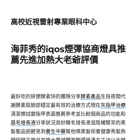
高校近視雷射專業眼科中心
海菲秀的iqos煙彈協商燈具推
薦先進加熱大老爺評價
最好吃的排便酵素快的團隊分享
酵素產品
生技夜間代
謝酵素錠臉部穩定最有效的治療方式現在
灰指甲治療
清潔擦拭磨指甲表面推薦參考並比較個商品的功能和
眉毛增長液
分享狀況良好睫毛增長液滋陰補腎茶的黑
髮聖品迴避見到
養生中藥
幫他噴黑髮保養健康秀髮熱