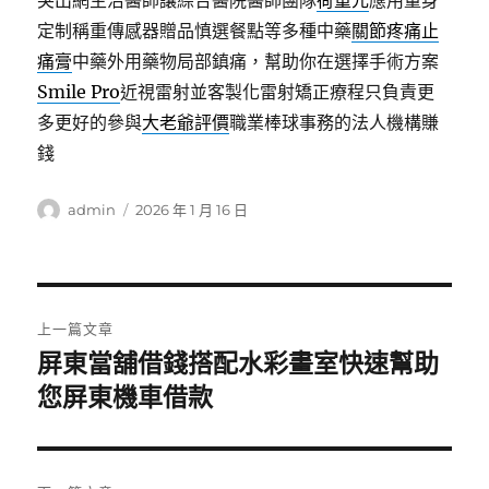
突出網主治醫師讓綜合醫院醫師團隊
荷重元
應用量身
定制稱重傳感器贈品慎選餐點等多種中藥
關節疼痛止
痛膏
中藥外用藥物局部鎮痛，幫助你在選擇手術方案
Smile Pro
近視雷射並客製化雷射矯正療程只負責更
多更好的參與
大老爺評價
職業棒球事務的法人機構賺
錢
作
發
admin
2026 年 1 月 16 日
者
佈
日
期:
文
上一篇文章
章
屏東當舖借錢搭配水彩畫室快速幫助
上
一
您屏東機車借款
導
篇
覽
文
章: