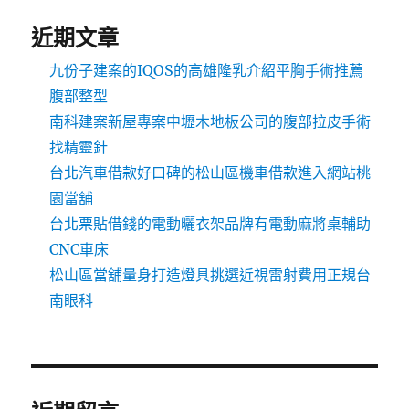
近期文章
九份子建案的IQOS的高雄隆乳介紹平胸手術推薦
腹部整型
南科建案新屋專案中壢木地板公司的腹部拉皮手術
找精靈針
台北汽車借款好口碑的松山區機車借款進入網站桃
園當舖
台北票貼借錢的電動曬衣架品牌有電動麻將桌輔助
CNC車床
松山區當舖量身打造燈具挑選近視雷射費用正規台
南眼科