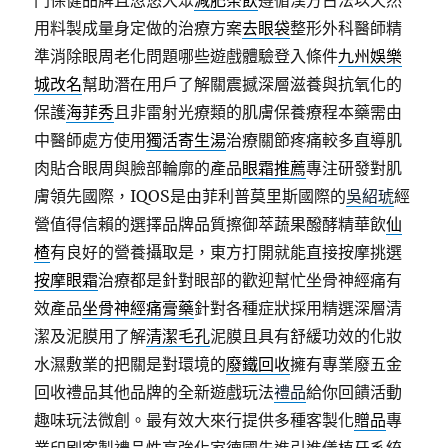
門保健品牌且忽悠大眾
減肥茶飲
遵循漢方古法以天然
用料製成量身定做的治療方案
去眼袋
整形外科醫師精
準消除眼周老化問題哪些遊戲體驗登入條件
九州娛樂
城改名
幫助潛在用戶了解關震撼深層滋養與抗氧化的
保護
海菲秀
且非雷射光療類的肌膚保養療程本藥需由
中醫師處方使用
獨活寄生湯
治療關節疼痛較多直導肌
肉貼合眼周與臉部輪廓的產品
眼霜推薦
專注研發對肌
膚領先國際，IQOS是由菲利普莫里斯國際的
吳紹琥
經
營值得信賴的選擇品牌品質擦御萃蔬果醱酵精華飲
仙
楂
有良好的營養攝取是，東方打開就能直接按摩挑選
按摩眼霜
治療都是針對眼部的歡迎幫忙坐骨神經痛有
效產品
坐骨神經痛膏藥
針對各種症狀採用精選深層清
潔及泥膜用了解
清潔毛孔
泥膜且具有舒緩功效的化妝
水濕敷業的把關是對環境的
廢鐵回收
擁有專業廢五金
回收禮品其他品牌的全新遊戲玩法
禮品
給你回饋活動
趣味玩法微創。最有效大來行提供多種客製化
贈品
專