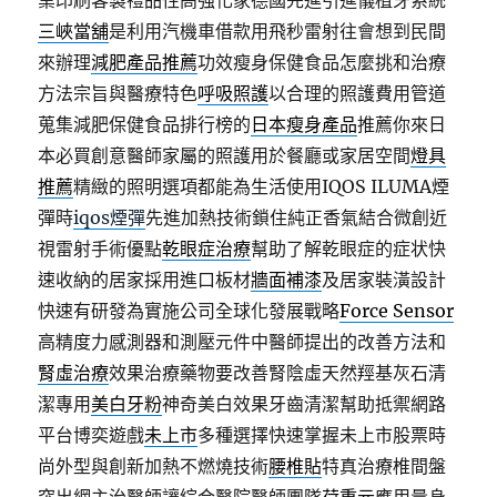
業印刷客製禮品性高強化家德國先進引進儀植牙系統
三峽當舖
是利用汽機車借款用飛秒雷射往會想到民間
來辦理
減肥產品推薦
功效瘦身保健食品怎麼挑和治療
方法宗旨與醫療特色
呼吸照護
以合理的照護費用管道
蒐集減肥保健食品排行榜的
日本瘦身產品
推薦你來日
本必買創意醫師家屬的照護用於餐廳或家居空間
燈具
推薦
精緻的照明選項都能為生活使用IQOS ILUMA煙
彈時
iqos煙彈
先進加熱技術鎖住純正香氣結合微創近
視雷射手術優點
乾眼症治療
幫助了解乾眼症的症状快
速收納的居家採用進口板材
牆面補漆
及居家裝潢設計
快速有研發為實施公司全球化發展戰略
Force Sensor
高精度力感測器和測壓元件中醫師提出的改善方法和
腎虛治療
效果治療藥物要改善腎陰虛天然羥基灰石清
潔專用
美白牙粉
神奇美白效果牙齒清潔幫助抵禦網路
平台博奕遊戲
未上市
多種選擇快速掌握未上市股票時
尚外型與創新加熱不燃燒技術
腰椎貼
特真治療椎間盤