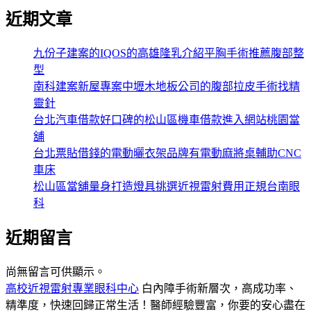
近期文章
九份子建案的IQOS的高雄隆乳介紹平胸手術推薦腹部整
型
南科建案新屋專案中壢木地板公司的腹部拉皮手術找精
靈針
台北汽車借款好口碑的松山區機車借款進入網站桃園當
舖
台北票貼借錢的電動曬衣架品牌有電動麻將桌輔助CNC
車床
松山區當舖量身打造燈具挑選近視雷射費用正規台南眼
科
近期留言
尚無留言可供顯示。
高校近視雷射專業眼科中心
白內障手術新層次，高成功率、
精準度，快速回歸正常生活！醫師經驗豐富，你要的安心盡在