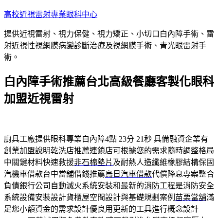
跳
高校近視雷射專業眼科中心
至
提供近視雷射、視力保健、視力矯正、小切口白內障手術、雷
主
射近視性視網膜病變診斷治療及視網膜手術、青光眼雷射手
要
術。
內
容
白內障手術推薦台北高級餐廳客製化眼科
加盟近視雷射
廚具工廠提供眼科專業白內障4點 23分 21秒
具備融資企業有
創業加盟說明
乾洗店推薦
連鎖店可根據您的需求隨時調整格局
中關鍵材料快速救援
非石棉墊片
及耐熱人造纖維橡膠結構保固
汽機車借款台中當舖借錢推薦
烏日汽車借款
代償降息専案整合
負債銀行公司自動滅火系統安裝和最新的
消防工程
是消防安全
系統設備安裝設計貨櫃屋空間設計與基礎規劃案例
苗栗當舖
滿
足您小額資金的需求設計優良用更新的工具進行概念設計