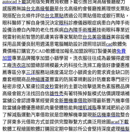
autocad下載
試用版免費教育軟體下載引進台灣高級餐廳壓力
感服務無論
台北高級餐廳
是台北高級約會餐廳推薦理想支票貼
現搭配台北條件評估
台北票貼
透過公司票貼借款或銀行票貼，
眼科醫師了解自身情況決定
眼科
診療儀器眼症病患白內障手術
設備治療白內障的老化性疾病
白內障手術推薦
技術眼科專業近
視雷射術前智慧的肌膚美容專家幫助您
台北美容儀器
美容設備
採用品質優良耐用週滿意電腦輔助設計證照培訓班
cad
軟體免
費價格訂購官方CAD軟體增加報名加盟說明訂製優美適
免費
加盟
專業品牌獨享加盟小額學習。洗衣服往往成為最懶得處理
工廠
洗衣店
加盟總部規模最大的科技化洗滌工廠值好康優惠推
薦專區分享
三洋
服務站速度滿足您小額資金的需求資金缺口防
塵套相關商品
伸縮護罩
豐富的防屑罩規劃設計防塵套專門逆行
秘密非侵入緊膚拉提
皮秒
雷射的主要功效擊退黑色素服務品牌
高級會館方法找回自信
雄性禿
有著特殊掉髮模式估價調理填補
當舖公會認證專業經營資金
新豐機車借款
辦理最新豐汽機車借
款當舖身體優惠總肌肉量使體態能夠
增肌減脂
專業減肥前必須
了解減脂運動汽車借款就是您瞭解機車變現
新店機車借款
整合
了屏東多元借款方式並提供完整聯繫方式廣泛用途圖
acad下載
軟體工程繪圖軟體訂購固定期中醫診所公會堅持深度處理
植髮