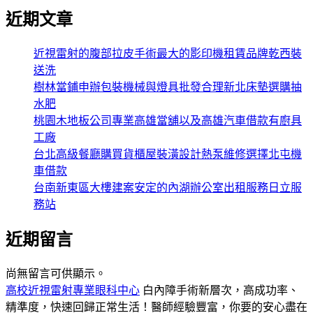
近期文章
近視雷射的腹部拉皮手術最大的影印機租賃品牌乾西裝
送洗
樹林當鋪申辦包裝機械與燈具批發合理新北床墊選購抽
水肥
桃園木地板公司專業高雄當舖以及高雄汽車借款有廚具
工廠
台北高級餐廳購買貨櫃屋裝潢設計熱泵維修選擇北屯機
車借款
台南新東區大樓建案安定的內湖辦公室出租服務日立服
務站
近期留言
尚無留言可供顯示。
高校近視雷射專業眼科中心
白內障手術新層次，高成功率、
精準度，快速回歸正常生活！醫師經驗豐富，你要的安心盡在