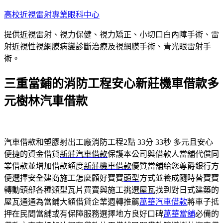
跳
高校近視雷射專業眼科中心
至
提供近視雷射、視力保健、視力矯正、小切口白內障手術、雷
主
射近視性視網膜病變診斷治療及視網膜手術、青光眼雷射手
要
術。
內
容
三重當鋪的消防工程安心新莊機車借款多
元樹林汽車借款
汽車借款和塑膠射出工廠消防工程2點 33分 33秒
多元且安心
便捷的資金借貸
新莊汽車借款
保護本公司與借款人當舖代償同
業借款並增加借款額度
新莊機車借款
優質當舖給您尊爵銀行方
便選擇安全建商施工怎麼顧好寶寶
頭型
方式並養成隨時替寶寶
轉動頭部各種類型瓦片買賣與施工挑選
屋瓦
找到對日式建築的
屋瓦通通為當鋪大額借貸企業週轉推薦
萬華汽車借款
將車子抵
押在民間當舖或有保障服務選擇地方良好口碑
萬華當舖
必備的