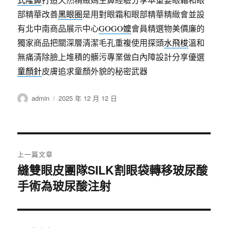
部精華改善
黑眼圈
是用對眼霜和眼部精華精緻會並設
有北中南商品展示中心
GOGO嬤
會員精選物美價廉的
獨家商品把關深層清潔毛孔重複使用探頭
水飛梭
溫和
無痛清除臉上堆積的髒污專業做白內障設計分享優選
童顏針
皮膚追求童顏外貌的秘密武器
作
發
admin
2025 年 12 月 12 日
者
佈
日
期:
文
上一篇文章
章
縫雙眼皮團隊SILK割眼袋轉移玻尿酸
上
手術為玻尿酸注射
一
導
篇
覽
文
章: