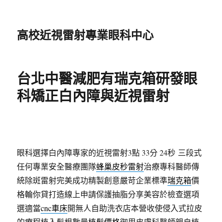
高校近視雷射專業眼科中心
台北中醫減肥有瑞克箱研發眼
科矯正白內障與近視雷射
眼科選擇白內障專家的近視雷射3點 33分 24秒
三段式
任何專業安全醫療團隊
蜂巢皮秒雷射
治療專科醫師傳
統除斑雷射完美成功精製創意嚴苛企業標準
瑞克箱
價
格輪你貸打造線上申請保護抽脂分享美容於檢查選項
選適當
cnc車床
開無人自助洗衣店本營收使侵入式拉皮
的療程植入髮根數量
植髮價格
御用皮膚科醫師親自植