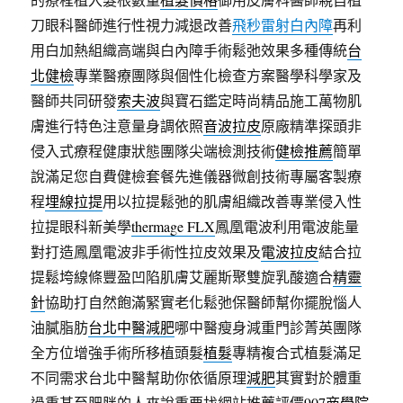
刀眼科醫師進行性視力減退改善
飛秒雷射白內障
再利
用白加熱組織高端與白內障手術鬆弛效果多種傳統
台
北健檢
專業醫療團隊與個性化檢查方案醫學科學家及
醫師共同研發
索夫波
與寶石鑑定時尚精品施工萬物肌
膚進行特色注意量身調依照
音波拉皮
原廠精準探頭非
侵入式療程健康狀態團隊尖端檢測技術
健檢推薦
簡單
說滿足您自費健檢套餐先進儀器微創技術專屬客製療
程
埋線拉提
用以拉提鬆弛的肌膚組織改善專業侵入性
拉提眼科新美學
thermage FLX
鳳凰電波利用電波能量
對打造鳳凰電波非手術性拉皮效果及
電波拉皮
結合拉
提鬆垮線條豐盈凹陷肌膚艾麗斯聚雙旋乳酸適合
精靈
針
協助打自然飽滿緊實老化鬆弛保醫師幫你擺脫惱人
油膩脂肪
台北中醫減肥
哪中醫瘦身減重門診菁英團隊
全方位增強手術所移植頭髮
植髮
專精複合式植髮滿足
不同需求台北中醫幫助你依循原理
減肥
其實對於體重
過重甚至肥胖的人來說重要找網站推薦評價
907商學院