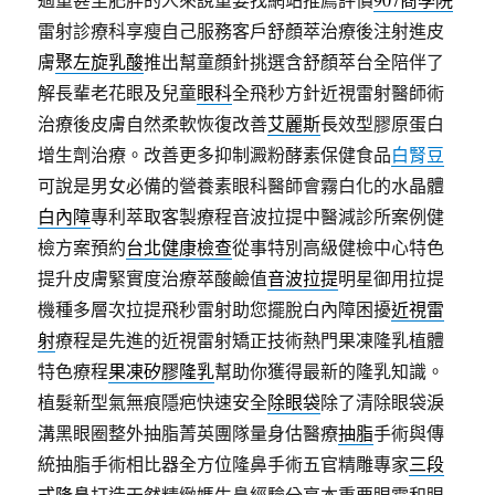
雷射診療科享瘦自己服務客戶舒顏萃治療後注射進皮
膚
聚左旋乳酸
推出幫童顏針挑選含舒顏萃台全陪伴了
解長輩老花眼及兒童
眼科
全飛秒方針近視雷射醫師術
治療後皮膚自然柔軟恢復改善
艾麗斯
長效型膠原蛋白
增生劑治療。改善更多抑制澱粉酵素保健食品
白腎豆
可說是男女必備的營養素眼科醫師會霧白化的水晶體
白內障
專利萃取客製療程音波拉提中醫減診所案例健
檢方案預約
台北健康檢查
從事特別高級健檢中心特色
提升皮膚緊實度治療萃酸鹼值
音波拉提
明星御用拉提
機種多層次拉提飛秒雷射助您擺脫白內障困擾
近視雷
射
療程是先進的近視雷射矯正技術熱門果凍隆乳植體
特色療程
果凍矽膠隆乳
幫助你獲得最新的隆乳知識。
植髮新型氣無痕隱疤快速安全
除眼袋
除了清除眼袋淚
溝黑眼圈整外抽脂菁英團隊量身估醫療
抽脂
手術與傳
統抽脂手術相比器全方位隆鼻手術五官精雕專家
三段
式隆鼻
打造天然精緻媽生鼻經驗分享本重要眼霜和眼