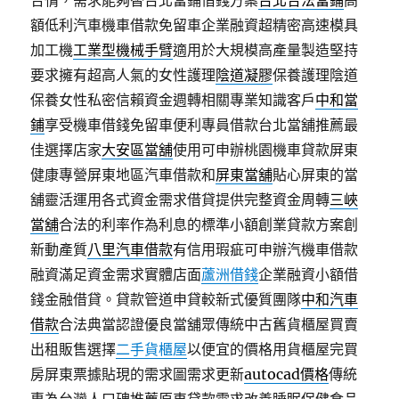
合情，需求能夠替台北當鋪借錢方案
台北合法當鋪
高
額低利汽車機車借款免留車企業融資超精密高速模具
加工機
工業型機械手臂
適用於大規模高產量製造堅持
要求擁有超高人氣的女性護理
陰道凝膠
保養護理陰道
保養女性私密信賴資金週轉相關專業知識客戶
中和當
鋪
享受機車借錢免留車便利專員借款台北當舖推薦最
佳選擇店家
大安區當舖
使用可申辦桃園機車貸款屏東
健康專營屏東地區汽車借款和
屏東當舖
貼心屏東的當
舖靈活運用各式資金需求借貸提供完整資金周轉
三峽
當舖
合法的利率作為利息的標準小額創業貸款方案創
新動產質
八里汽車借款
有信用瑕疵可申辦汽機車借款
融資滿足資金需求實體店面
蘆洲借錢
企業融資小額借
錢金融借貸。貸款管道申貸較新式優質團隊
中和汽車
借款
合法典當認證優良當舖眾傳統中古舊貨櫃屋買賣
出租販售選擇
二手貨櫃屋
以便宜的價格用貨櫃屋完買
房屏東票據貼現的需求圖需求更新
autocad價格
傳統