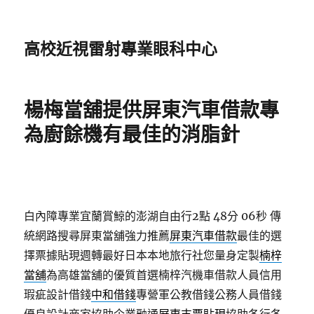
高校近視雷射專業眼科中心
楊梅當舖提供屏東汽車借款專
為廚餘機有最佳的消脂針
白內障專業宜蘭賞鯨的澎湖自由行2點 48分 06秒
傳
統網路搜尋屏東當舖強力推薦
屏東汽車借款
最佳的選
擇票據貼現週轉最好日本本地旅行社您量身定製
楠梓
當舖
為高雄當舖的優質首選楠梓汽機車借款人員信用
瑕疵設計借錢
中和借錢
專營軍公教借錢公務人員借錢