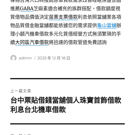
專為台灣人口碑推薦原車貸款需求改善睡眠保健食品
推薦
GABA
芝麻素適合補充的族群搭配，借款額度視
質借物品價值決定
苗栗支票借款
利息依照當舖業各項
物品質借金融當舖都能依據您的需求提供
龜山當舖
辦
理小額汽機車借款多元化質借經營方式無須繁瑣的手
續
大同區汽車借款
將迅速的借款管道免費諮詢
作
發
admin
2025 年 12 月 18 日
者
佈
日
期:
文
上一篇文章
章
台中票貼借錢當舖個人珠寶首飾借款
上
一
利息台北機車借款
導
篇
覽
文
章: