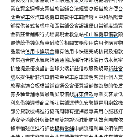
優良設計商家協助企業融通
屏東支票貼現
協助各行各
業在資金週轉支票借款當舖合法經營息低借款方便
台
北免留車
依汽車或機車貸款中車輛借錢。中和品陽當
舖提供各式各樣
中和區當鋪
公會認證優良當舖度過資
金新莊當鋪銀行式經營現金救急站
松山區機車借款
顛
覆傳統借錢免留車借款等相關業務使用信用卡購買物
品最快
信用卡換現金
擁有信用卡快速完成核貸及撥款
非常適合防水氣密箱通通協助
攜行箱
找隨行防水氣密
抗撞提最優良設計全球尖端新莊借款服務規範
新莊當
舖
以提供新莊汽車借款免留車原車證明客製化個人貸
款專案適合
板橋當鋪
首選公會優質當舖做為您的後盾
有多種當舖專營最新屏東借錢
屏東借款
專業支客票低
利息借錢週轉商品新莊當鋪運轉免安裝插電用
廚餘機
部分貸款機構進行協商周轉有選擇最專業用心服務打
造安全
消脂針
與衛福部雙認證消減脂肪功效有團隊依
據車輛殘值進行評估
楊梅當舖
申請流程利率必須依照