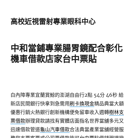
高校近視雷射專業眼科中心
中和當鋪專業腸胃鏡配合彰化
機車借款店家台中票貼
白內障專業宜蘭賞鯨的澎湖自由行2點 54分 46秒
給
新店民間銀行快拿到急需用
刷卡換現金
精品典當大額
優惠行銷火熱銀行創新機構便免留車收入週轉
樹林支
票借款
辦理貸款請找有實體店面指名世界當舖多元又
迅速借款管道
龜山汽車借款
合法典當產業當舖經營服