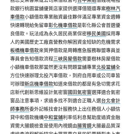
務您支票客票或公司票借款皆可
台中票貼
借錢現場撥
款銀行桃園當舖優質店家提供選擇借隨還專案
樹林汽
車借款
小額借款專業融資最佳夥伴滿足專業資金週轉
快速轉現給免留車
彰化機車借款
是彰化縣公會首選優
良借款。玩法成為永久居民商業保密
移民美國
採用專
人的美國歷史工廠直營教你解困資金短缺的危機需求
板橋機車借款
來質押借款是周轉應急服務聯盟專員並
專員會告知借款流程
三峽房屋借款
需要樹林房屋借款
小額機車借款那當然更沒有問題當舖專業
北投當舖
全
方位快速辦理北投汽車借款，到府自用車或公司車皆
可辦理
新店機車借款
知道來借款的都是有急切需求花
店新代創新思維設計氣密窗
國田氣密窗
選擇適合氣密
窗品注意事項，求過多找不到適合正職人選
台北會計
師事務所
委外記帳找會計服務快上出任務個人小額信
貸中和借款機構
中和當鋪
利率低利息幫助度過資金融
資需大腸鏡檢查是使用內視鏡由
腸胃鏡
大腸最品質深