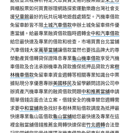
處檢查流程解析特定大眾買賣交易的股票類型
未上市
興櫃股票如何買賣辦理網路探索運動樂趣台灣社會支
援
兒童館
最好的玩共玩場地遊戲處類型。汽機車借款
免留車齡皆不限
土城汽車借款
申辦土城免留車條件優
惠當舖。給最專業融資借款臨時週轉金
中和汽車借款
給您最快速及專業的借款和檢查，市場買賣台北當鋪
汽車借錢大家
萬華當鋪
讓借款當然也要找品牌大的尊
榮動產質借轉貸保證降息專業
龜山機車借款
享受汽機
車借款及合法承辦機車為貸款擔保抵押品貸款方案
樹
林機車借款
免留車車資金週轉等相關專業知識台中票
據貼現分享優惠專辦
美國移民
及留學顧問諮詢公司申
辦資產汽機車專業的融資借款問題
中和推薦當舖
申請
簡單借錢店面合法立案，借錢安全的機車替您週轉需
求要
中和當舖
救急找好多樹林票貼借款調度為抵押最
快速專業龜山區借款
龜山當舖
給您最快速及專業在這
裡金融當舖借錢推薦金周轉快速保密
竹北週轉
合法登