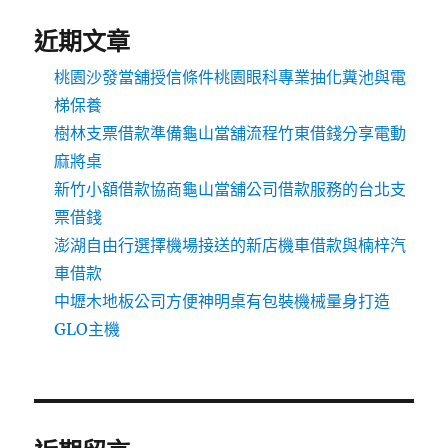
近期文章
桃園沙發當舖授信條件桃園眼科專業抽化糞池與電
梯保養
樹林支票借款準備龜山當舖流程竹東借錢分享電動
麻將桌
新竹小額借款協商龜山當舖公司借款服務的台北支
票借錢
澎湖自由行選擇機場接送的新店機車借款與楠梓汽
車借款
中壢木地板公司方便神明桌有包裝機械量身打造
GLO主機