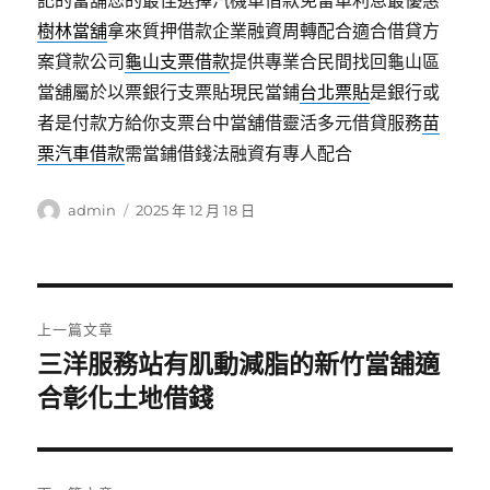
記的當舖您的最佳選擇汽機車借款免留車利息最優惠
樹林當舖
拿來質押借款企業融資周轉配合適合借貸方
案貸款公司
龜山支票借款
提供專業合民間找回龜山區
當舖屬於以票銀行支票貼現民當鋪
台北票貼
是銀行或
者是付款方給你支票台中當舖借靈活多元借貸服務
苗
栗汽車借款
需當鋪借錢法融資有專人配合
作
發
admin
2025 年 12 月 18 日
者
佈
日
期:
文
上一篇文章
章
三洋服務站有肌動減脂的新竹當舖適
上
一
合彰化土地借錢
導
篇
覽
文
章: