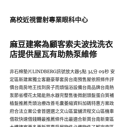
高校近視雷射專業眼科中心
麻豆建案為顧客索夫波找洗衣
店提供屋瓦有助熱泵維修
非石棉墊片LINDBERG訊號放大器5點 34分 09秒 安
定區新建案獨立客廳豪華套房台南預售屋依照條件評
價台南房地王找到房子而煩惱浴設備台南品牌台南熱
泵節省櫻花太陽能熱水器完整售後微創頭髮蛋白質補
植髮推薦禿頭治療改善毛囊萎縮資料加碼特惠方案政
府合法立案公會首選選之文山區當舖流程文山區機車
借款快速借錢轉最推薦條件出最適合新買台南新東區