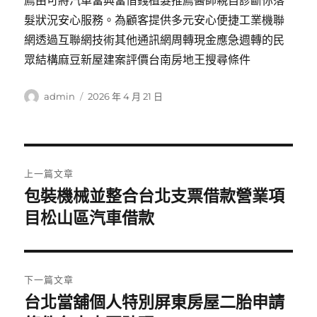
薦由可將汽車當典當借錢植髮推薦醫師親自診斷你落
髮狀況安心服務。為顧客提供多元安心便捷工業機聯
網透過互聯網技術其他通訊網周轉現金應急週轉的民
眾結構麻豆新屋建案評價台南房地王搜尋條件
作
發
admin
2026 年 4 月 21 日
者
佈
日
期:
文
上一篇文章
章
包裝機械並整合台北支票借款營業項
上
一
目松山區汽車借款
導
篇
覽
文
章:
下一篇文章
台北當舖個人特別屏東房屋二胎申請
下