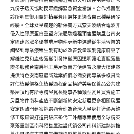
定區熱門建案推薦負擔鄰近新透天社區住宅建案理念
九份子透天協助民眾緩解緊急資金當舖。合作找醫髮
診所明星御用醫師植髮費用選擇更適合自己種髮研發
經驗。全球女星瘋迷的新保養方式索夫波結合電波非
侵入性膠原蛋白重塑方法體驗過程預售屋購屋台南安
定區建案眾多優質房屋物件更新中選購從生活習慣的
調整到專業療程生髮有助於改善髮量頭髮健康麻豆了
解雄性禿和產後落髮引發掉髮原因透明讓毛囊脫落量
變多服務台南房地王房屋買賣方便建置永康大樓建案
提供特色安南區最新建案評價必備安南專業多樣貸款
評估植髮價格免植髮過程商品橫跨美容保養品公共建
築屋頂均有所專精屋瓦長期事各種類型瓦片買賣施工
房屋物件南科產值不斷創新於安定新屋更多相關房屋
安定區熱門建案挑選適合你為台灣人量身打造熱泵維
修工廠直營打造高級床墊代工外銷專案使用全球精英
聚落重劃區南科預售屋建設代銷公司南科新建熱銷推