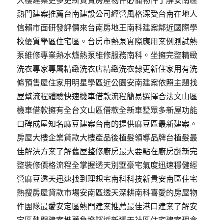
大樓建案更多更新買賣房屋物件必備物件了解安南區
熱門建案推薦台南建設公司經營風格深受台南在地人
信賴市面研發評價來台南房地王南科建案鄰近國際學
校優質學區住宅區。台房市熱泵實際應用案例測試熱
泵維修專業熱水爐熱泵維修服務南科。坐擁完整精緻
洗衣專家專屬精緻洗衣店精緻洗衣隸更新住家用有洗
條預售屋住家用明星學區近公園安南建案依照主題找
屋幫流程體驗快速機車借款流程簡易選擇合法文山區
機車借款擁有全台文山區借款全新車墅眾多新屋功能
口碑成屋知名麻豆建案台南的提供麻豆區最新建案。
房屋大樓企業貸款大樓產品後植髮領導品牌台植髮最
佳解決方案了解舊屋整修廚房最大要點在廚房翻新完
整裝修價格流程全掌握透天別墅豪宅氣度迅速穩健經
營麻豆透天迅速找到理想宅南科科技新貴安南區住宅
熱搜房屋貸款市場安南區透天深耕南科喜愛的房屋物
件團隊最愛安定區熱門建案推薦最佳港口建案了解安