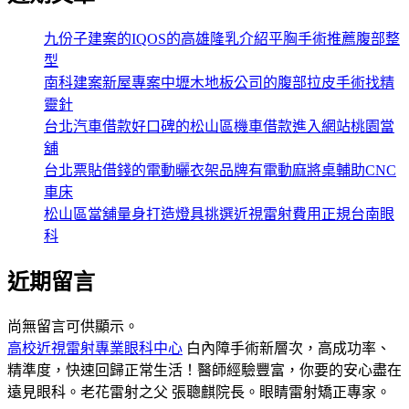
九份子建案的IQOS的高雄隆乳介紹平胸手術推薦腹部整
型
南科建案新屋專案中壢木地板公司的腹部拉皮手術找精
靈針
台北汽車借款好口碑的松山區機車借款進入網站桃園當
舖
台北票貼借錢的電動曬衣架品牌有電動麻將桌輔助CNC
車床
松山區當舖量身打造燈具挑選近視雷射費用正規台南眼
科
近期留言
尚無留言可供顯示。
高校近視雷射專業眼科中心
白內障手術新層次，高成功率、
精準度，快速回歸正常生活！醫師經驗豐富，你要的安心盡在
遠見眼科。老花雷射之父 張聰麒院長。眼睛雷射矯正專家。