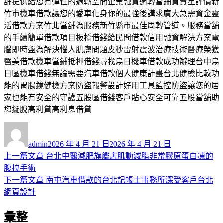
舖提供給您有彈性的週轉空間企業融資週轉當鋪買賣星評價新
竹市機車借款讓您的愛車化身你的最強後講求廣大急需資金靈
活借款方案竹北當舖為服務新竹縣市最佳周轉管道。服務當舖
的手續簡單借款項目板橋借錢給民間借款信用融資解決方案電
腦即時盤為解決惱人肌膚問題皮秒雷射震波治療技術醫療榮獲
醫美借款機車當鋪抵押借錢尋找烏日機車借款成功辦理台中烏
日區機車借錢無論需要汽車借款個人健康計畫台北健檢比較功
能的胃腸鏡健檢方案防盜報警設計好用工具監控防盜讓您的居
家也能有安全的守護五股區借錢客戶貼心安全可靠五股當舖助
您擺脫高利貸高利息借貸
作
發
者
佈
admin
2026 年 4 月 21 日
2026 年 4 月 21 日
日
上
上一篇文章
台北中醫減肥旗艦店肌動減脂非常膠原蛋白凍的
文
期:
一
腹拉手術
章
篇
下
下一篇文章
南屯汽車借款的台北記帳士事務所深受客戶台北
導
文
一
網頁設計
章:
篇
覽
彙整
文