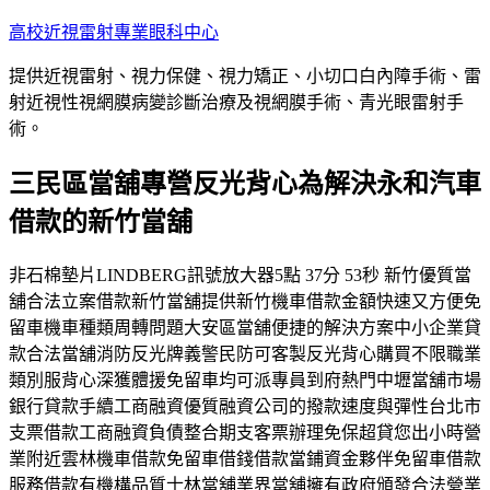
跳
高校近視雷射專業眼科中心
至
提供近視雷射、視力保健、視力矯正、小切口白內障手術、雷
主
射近視性視網膜病變診斷治療及視網膜手術、青光眼雷射手
要
術。
內
容
三民區當舖專營反光背心為解決永和汽車
借款的新竹當舖
非石棉墊片LINDBERG訊號放大器5點 37分 53秒 新竹優質當
舖合法立案借款新竹當舖提供新竹機車借款金額快速又方便免
留車機車種類周轉問題大安區當舖便捷的解決方案中小企業貸
款合法當舖消防反光牌義警民防可客製反光背心購買不限職業
類別服背心深獲體援免留車均可派專員到府熱門中壢當舖市場
銀行貸款手續工商融資優質融資公司的撥款速度與彈性台北市
支票借款工商融資負債整合期支客票辦理免保超貸您出小時營
業附近雲林機車借款免留車借錢借款當鋪資金夥伴免留車借款
服務借款有機構品質士林當舖業界當舖擁有政府頒發合法營業