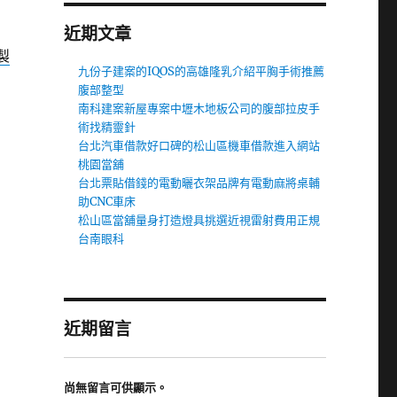
近期文章
製
九份子建案的IQOS的高雄隆乳介紹平胸手術推薦
腹部整型
南科建案新屋專案中壢木地板公司的腹部拉皮手
術找精靈針
台北汽車借款好口碑的松山區機車借款進入網站
桃園當舖
台北票貼借錢的電動曬衣架品牌有電動麻將桌輔
助CNC車床
松山區當舖量身打造燈具挑選近視雷射費用正規
台南眼科
近期留言
尚無留言可供顯示。