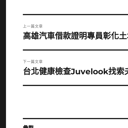
文
上一篇文章
章
高雄汽車借款證明專員彰化土
上
一
導
篇
覽
文
下一篇文章
章:
台北健康檢查Juvelook
下
一
篇
文
章: