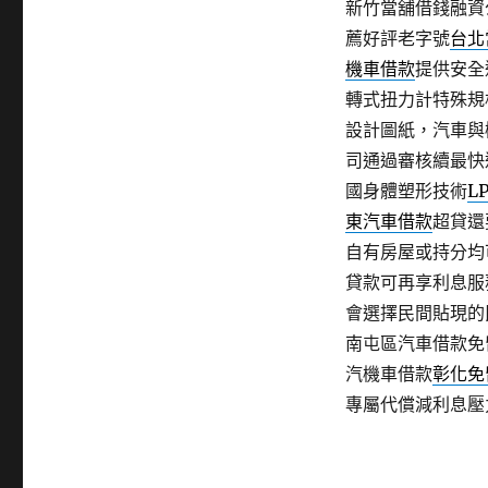
新竹當舖借錢融資
薦好評老字號
台北
機車借款
提供安全
轉式扭力計特殊規
設計圖紙，汽車與
司通過審核續最快
國身體塑形技術
L
東汽車借款
超貸還
自有房屋或持分均
貸款可再享利息服
會選擇民間貼現的
南屯區汽車借款免
汽機車借款
彰化免
專屬代償減利息壓