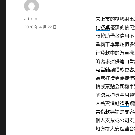
作
admin
未上市的塑膠射出工
者
發
2026 年 4 月 22 日
化餐桌
優惠的依照
佈
時協助借款信用不
日
業機車專案超值多
期:
行貸款中的汽車機
的需求提供
龜山當
屯當舖
讓借款更客
為您打造更便捷借
構或票貼公司機車
解決急迫資金周轉
人薪資借錢
禮品
讓
票借款
無論是支客
個人支票或公司支
地方拚大安區整合