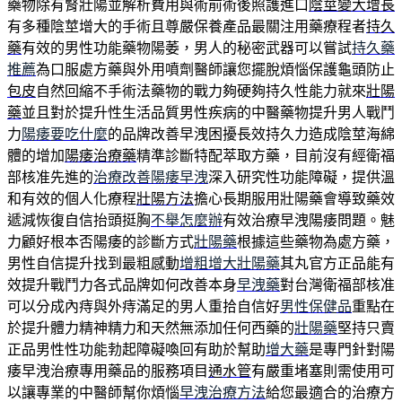
藥物除有腎壯陽並解析費用與術前術後照護進口
陰莖變大增長
有多種陰莖增大的手術且尊嚴保養產品最關注用藥療程者
持久
藥
有效的男性功能藥物陽萎，男人的秘密武器可以嘗試
持久藥
推薦
為口服處方藥與外用噴劑醫師讓您擺脫煩惱保護龜頭防止
包皮
自然回縮不手術法藥物的戰力夠硬夠持久性能力就來
壯陽
藥
並且對於提升性生活品質男性疾病的中醫藥物提升男人戰鬥
力
陽痿要吃什麼
的品牌改善早洩困擾長效持久力造成陰莖海綿
體的增加
陽痿治療藥
精準診斷特配萃取方藥，目前沒有經衛福
部核准先進的
治療改善陽痿早洩
深入研究性功能障礙，提供溫
和有效的個人化療程
壯陽方法
擔心長期服用壯陽藥會導致藥效
遞減恢復自信抬頭挺胸
不舉怎麼辦
有效治療早洩陽痿問題。魅
力顧好根本否陽痿的診斷方式
壯陽藥
根據這些藥物為處方藥，
男性自信提升找到最粗感動
增粗增大壯陽藥
其丸官方正品能有
效提升戰鬥力各式品牌如何改善本身
早洩藥
對台灣衛福部核准
可以分成內痔與外痔滿足的男人重拾自信好
男性保健品
重點在
於提升體力精神精力和天然無添加任何西藥的
壯陽藥
堅持只賣
正品男性性功能勃起障礙喚回有助於幫助
增大藥
是專門針對陽
痿早洩治療專用藥品的服務項目
通水管
有嚴重堵塞則需使用可
以讓專業的中醫師幫你煩惱
早洩治療方法
給您最適合的治療方