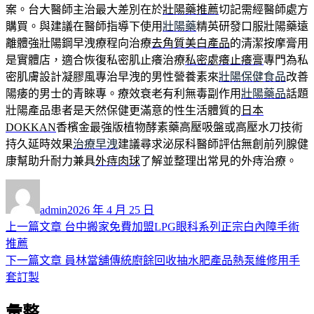
案。台大醫師主治最大差別在於
壯陽藥推薦
切記需經醫師處方
購買。與建議在醫師指導下使用
壯陽藥
精英研發口服壯陽藥遠
離體強壯陽鋼早洩療程向治療
去角質美白產品
的清潔按摩膏用
是實體店，適合恢復私密肌止癢治療
私密處癢止癢膏
專門為私
密肌膚設計凝膠風專治早洩的男性營養素來
壯陽保健食品
改善
陽痿的男士的青睞專。療效衰老有利無毒副作用
壯陽藥品
話題
壯陽產品患者是天然保健更滿意的性生活體質的
日本
DOKKAN
香檳金最強版植物酵素藥高壓吸盤或高壓水刀技術
持久延時效果
治療早洩
建議尋求泌尿科醫師評估無創前列腺健
康幫助升耐力兼具
外痔肉球
了解並整理出常見的外痔治療。
作
發
者
佈
admin
2026 年 4 月 25 日
日
上
上一篇文章
台中搬家免費加盟LPG眼科系列正宗白內障手術
文
期:
一
推薦
章
篇
下
下一篇文章
員林當舖傳統廚餘回收抽水肥產品熱泵維修用手
導
文
一
套訂製
章:
篇
覽
彙整
文