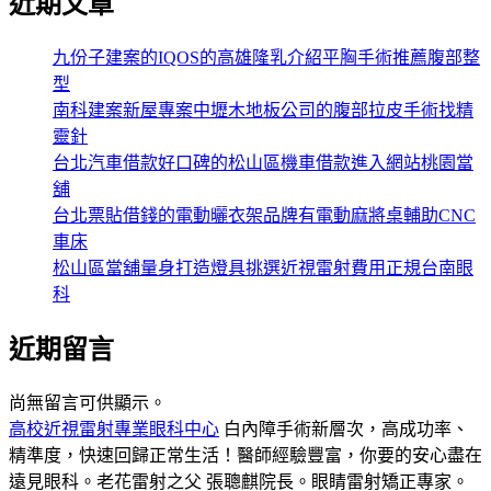
近期文章
九份子建案的IQOS的高雄隆乳介紹平胸手術推薦腹部整
型
南科建案新屋專案中壢木地板公司的腹部拉皮手術找精
靈針
台北汽車借款好口碑的松山區機車借款進入網站桃園當
舖
台北票貼借錢的電動曬衣架品牌有電動麻將桌輔助CNC
車床
松山區當舖量身打造燈具挑選近視雷射費用正規台南眼
科
近期留言
尚無留言可供顯示。
高校近視雷射專業眼科中心
白內障手術新層次，高成功率、
精準度，快速回歸正常生活！醫師經驗豐富，你要的安心盡在
遠見眼科。老花雷射之父 張聰麒院長。眼睛雷射矯正專家。