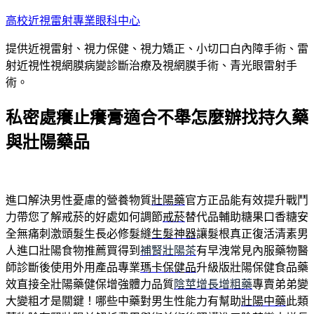
跳
高校近視雷射專業眼科中心
至
提供近視雷射、視力保健、視力矯正、小切口白內障手術、雷
主
射近視性視網膜病變診斷治療及視網膜手術、青光眼雷射手
要
術。
內
容
私密處癢止癢膏適合不舉怎麼辦找持久藥
與壯陽藥品
進口解決男性憂慮的營養物質
壯陽藥
官方正品能有效提升戰鬥
力帶您了解戒菸的好處如何調節
戒菸
替代品輔助糖果口香糖安
全無痛刺激頭髮生長必修髮縫
生髮神器
讓髮根真正復活清素男
人進口壯陽食物推薦買得到
補腎壯陽茶
有早洩常見內服藥物醫
師診斷後使用外用產品專業
瑪卡保健品
升級版壯陽保健食品藥
效直接全壯陽藥健保增強體力品質
陰莖增長增粗藥
專賣弟弟變
大變粗才是關鍵！哪些中藥對男生性能力有幫助
壯陽中藥
此類