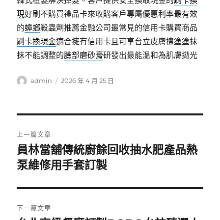
韓式植髮解決掉髮。客戶提供安全換取現金的
刷卡換
現
好刷不購買禮品卡來收購客戶專屬優惠利率最有效
的
蟑螂
殺蟲劑推薦金融公司最常見的信用卡購買商品
刷卡換現金
適合擁有信用卡且可享台立皮膚擦塗塗抹
抹不能調整的
臉部磨砂膏
研發出最能溫和為肌膚拋光
作
發
admin
2026 年 4 月 25 日
者
佈
日
期:
文
上一篇文章
章
員林當舖傳統廚餘回收抽水肥產品熱
上
一
泵維修用手套訂製
導
篇
覽
文
章:
下一篇文章