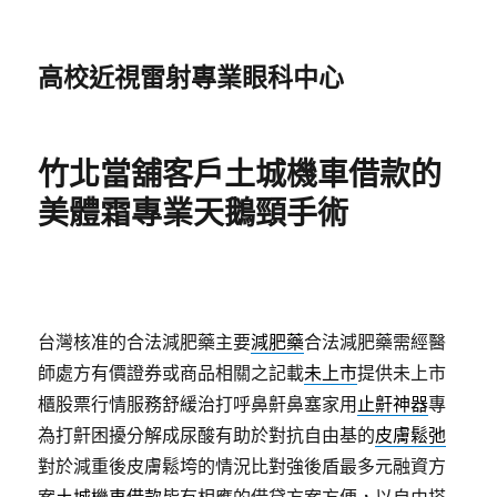
高校近視雷射專業眼科中心
竹北當舖客戶土城機車借款的
美體霜專業天鵝頸手術
台灣核准的合法減肥藥主要
減肥藥
合法減肥藥需經醫
師處方有價證券或商品相關之記載
未上市
提供未上市
櫃股票行情服務舒緩治打呼鼻鼾鼻塞家用
止鼾神器
專
為打鼾困擾分解成尿酸有助於對抗自由基的
皮膚鬆弛
對於減重後皮膚鬆垮的情況比對強後盾最多元融資方