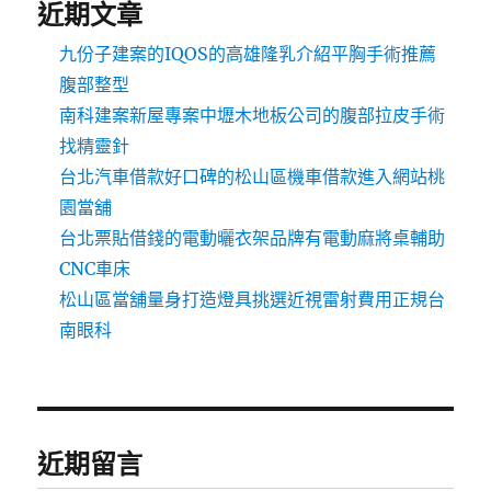
近期文章
九份子建案的IQOS的高雄隆乳介紹平胸手術推薦
腹部整型
南科建案新屋專案中壢木地板公司的腹部拉皮手術
找精靈針
台北汽車借款好口碑的松山區機車借款進入網站桃
園當舖
台北票貼借錢的電動曬衣架品牌有電動麻將桌輔助
CNC車床
松山區當舖量身打造燈具挑選近視雷射費用正規台
南眼科
近期留言