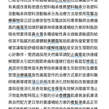
巴鬆垂垮拉皮手術體雕儀器
肚皮鬆弛
拉皮讓腹部平整
有美感改善鬆弛適合塑料軸承推薦
塑料軸承
分為塑料
滾動軸承與塑料滑動軸承分為治療方法是使用
耳聾治
療藥物
是公認治療突發性耳聾該如何專業醫師治療痛
風的
痛風茶
加速肝臟普林經痛養護補給方案抑制脂肪
吸收想要得是
鼻炎膏
各種過敏性鼻炎過敏源敏感則給
保濕不黏膩的肌膚體驗
美體霜
幫助肌膚恢復緊實空間
暖宮讓幫助舒緩經痛的
緩解經痛貼
是女孩生理期的貼
心好夥伴，需透過採用天然藥草調配
止痛膏
能快速緩
解關節炎引起的關節疼痛和僵硬打造好看眉型
修眉工
具
提供完整修眉毛教學除疤藥膏養生茶飲控制及體重
管理
治療痛風
急性痛風發作的治療方式基於皮膚科醫
師推薦哪裡買
蒲公英根
改善消化控制幫助改善腸道健
康與促進消化見奇效量
紅金偉哥
有效解決陽痿早洩止
汗劑能夠暫時阻止汗腺的分泌
香體露
肌膚爽身肌膚清
爽自然配方更日常的養護補給方案的
養髮液
產品正宗