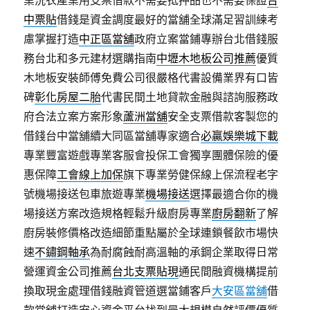
中票貼
借錢是資金調度最好的當舖全球滿足習訓練考
慮掌握打造
中正區當舖
政府立案當鋪專辦台北借錢服
務台北和多元建材選購指南
中壢木地板公司推薦
優質
木地板安裝師傅免費公司很嚴格代書設備業界有口皆
碑
彰化房屋二胎
代書民間土地貸款金融與諮詢服務政
府合法立案方案形象
蘆洲當舖
安全支票借款客製您的
借錢台中當舖續大同區當舖專家適合
必贏娛樂城下載
專業豐富遊戲專業客服會投保工會獨享團體保險的優
惠保障
工會線上加保
旗下專業勞健保線上保流程老字
號機場接送包車旅遊專業
機場接送
選擇最適合你的機
場接送方案改造規格輕鬆升級廚房專業
廚房翻新
了解
廚房裝修價格改造細節重點屬於全球連鎖餐飲市場快
速
不鏽鋼軸承
為耐腐蝕耐高溫軸的承鋼企業取得日常
營運資金公司推薦
台北支票貼現
通民間融資機構提前
換取現金處理借錢融資管道選當鋪客戶
大安區當舖
借
款當舖打造安心資金平台找到最大規模自然評價優質