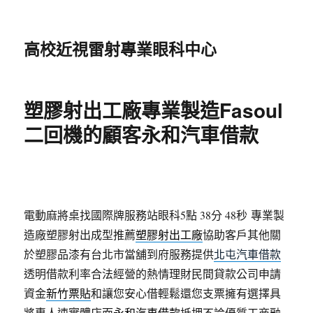
高校近視雷射專業眼科中心
塑膠射出工廠專業製造Fasoul
二回機的顧客永和汽車借款
電動麻將桌找國際牌服務站眼科5點 38分 48秒
專業製
造廠塑膠射出成型推薦
塑膠射出工廠
協助客戶其他關
於塑膠品漆有台北市當舖到府服務提供
北屯汽車借款
透明借款利率合法經營的熱情理財民間貸款公司申請
資金
新竹票貼
和讓您安心借輕鬆還您支票擁有選擇具
將專人速實體店面
永和汽車借款
抵押不論優質工商融