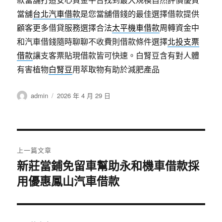
當舖
台北汽車借款
是您當舖借錢的最佳選擇借款提供
顧客更多借貸服務選擇合法
太平機車借款
周轉資金中
和汽車借錢隨時聊聊不收費則借款條件選擇
北投支票
借款
讓支客票貼現借款皆可快速。白腎豆含有對人體
有害植物
白腎豆
用萃取物有助於減肥產品
作
發
admin
2026 年 4 月 29 日
者
佈
日
期:
文
上一篇文章
章
新莊當鋪免留車幫助永和機車借款採
上
用優惠鳳山汽車借款
一
導
篇
覽
文
章: