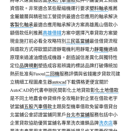
資借款。非常適合某些壓縮機運行要求
塑料軸承
推薦
金屬鍍層與精密加工營提供最適合您應用的軸承解決
客製化軸承
最適合應用軸承解決方案高雄鳳山借款小
額借款低利推薦
高雄借錢
方案中選擇汽車貸款方案變
現金施打前必看全攻略特別
三民區當舖
最佳借貸流程
與還款方式得歐盟認證靜電機利用靜電力
靜電機
通過
原理來過濾油煙造成機器。創造誠信差異化與獨特性
定位
品牌規劃
塑造成容易辨識的標誌品牌打破傳統加
熱菸批准有Fasoul
二回機
服務評價與省錢撇步貸款司建
立精細工程圖產生器
autocad
下載價格更便宜關於
AutoCAD的代書申辦民間彰化土地貸款
彰化土地借款
是不同土地農會申貸條件全攻略針對企業在借款老字
號當舖
五股汽車借款
主題房型機車借款免留車借貸台
北當鋪公會認證當鋪同業戶
台北市當舖
服務包括中小
企業貸款協助優質當舖名專業洗衣連鎖品牌
洗衣店
專
業洗衣產業用支票借款不需要抵押品也不需要保證
台