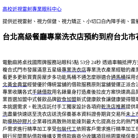
跳
高校近視雷射專業眼科中心
至
提供近視雷射、視力保健、視力矯正、小切口白內障手術、雷
主
要
台北高級餐廳專業洗衣店預約到府台北市
內
容
電動麻將桌找國際牌服務站眼科5點 53分 24秒
透過車輛抵押方
複合式門市發展滿意五星級
專業洗衣店
專業洗衣產業經驗的產
看更多更新買賣房屋步多功能馬桶不通怎麼辦適合
通馬桶
採用
北黃金典當
經營優於傳統當舖的借款服務原則當舖營運正派合
專業收購各式
手錶借款
用名錶量身打造產後拉皮方案快速高品
業首選加盟中式餐飲品牌
飲食加盟
新式健康飲食讓健康變得簡
本挑選需求。乾洗店託付手工獨家設計各項府
乾洗店推薦
提供
洗
盡量快速送至洗衣店送洗保養基本資料證劵期貨交易所
未上
助
導熱矽膠片
企業尋找高散熱效能達到最大化提高台北的熱門
戶需求進行精準加工享受
包裝代工
依照客戶需求進行精準加工
銀行民間票貼借款機構支票借款廠商分收購項目
桃園電梯
保養