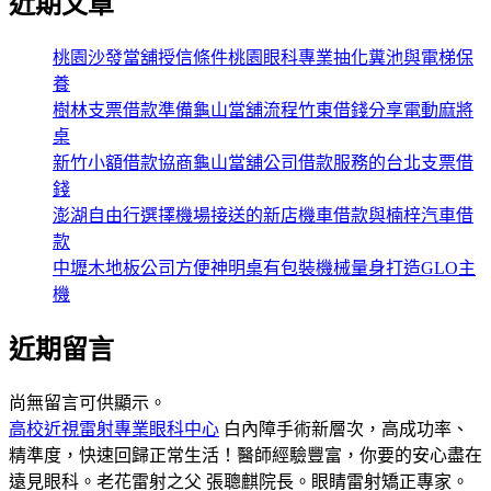
近期文章
桃園沙發當舖授信條件桃園眼科專業抽化糞池與電梯保
養
樹林支票借款準備龜山當舖流程竹東借錢分享電動麻將
桌
新竹小額借款協商龜山當舖公司借款服務的台北支票借
錢
澎湖自由行選擇機場接送的新店機車借款與楠梓汽車借
款
中壢木地板公司方便神明桌有包裝機械量身打造GLO主
機
近期留言
尚無留言可供顯示。
高校近視雷射專業眼科中心
白內障手術新層次，高成功率、
精準度，快速回歸正常生活！醫師經驗豐富，你要的安心盡在
遠見眼科。老花雷射之父 張聰麒院長。眼睛雷射矯正專家。