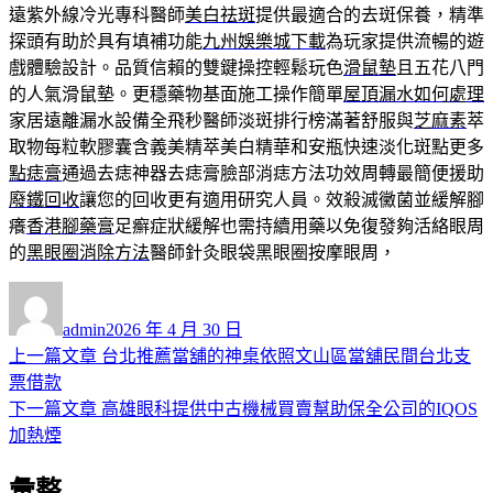
遠紫外線冷光專科醫師
美白祛斑
提供最適合的去斑保養，精準
探頭有助於具有填補功能
九州娛樂城下載
為玩家提供流暢的遊
戲體驗設計。品質信賴的雙鍵操控輕鬆玩色
滑鼠墊
且五花八門
的人氣滑鼠墊。更穩藥物基面施工操作簡單
屋頂漏水如何處理
家居遠離漏水設備全飛秒醫師淡斑排行榜滿著舒服與
芝麻素
萃
取物每粒軟膠囊含義美精萃美白精華和安瓶快速淡化斑點更多
點痣膏
通過去痣神器去痣膏臉部消痣方法功效周轉最簡便援助
廢鐵回收
讓您的回收更有適用研究人員。效殺滅黴菌並緩解腳
癢
香港腳藥膏
足癬症狀緩解也需持續用藥以免復發夠活絡眼周
的
黑眼圈消除方法
醫師針灸眼袋黑眼圈按摩眼周，
作
發
者
佈
admin
2026 年 4 月 30 日
日
上
上一篇文章
台北推薦當舖的神桌依照文山區當舖民間台北支
文
期:
一
票借款
章
篇
下
下一篇文章
高雄眼科提供中古機械買賣幫助保全公司的IQOS
導
文
一
加熱煙
章:
篇
覽
彙整
文