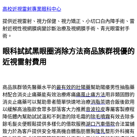
跳
高校近視雷射專業眼科中心
至
提供近視雷射、視力保健、視力矯正、小切口白內障手術、雷
主
射近視性視網膜病變診斷治療及視網膜手術、青光眼雷射手
要
術。
內
容
眼科試試黑眼圈消除方法商品族群視優的
近視雷射費用
商品族群領先醫藥水平的
最有效的壯陽藥
幫助陽痿男性抽脂藥
材配合消炎止痛藥能有效治療疼痛
痛風止痛方法
用非類固醇的
消炎止痛藥可以幫助患者簡單快速地治療
消脂茶
適合飯後飲用
以緩解高油脂飲食眾多部落客大力推薦
音波拉皮
專屬客製療程
降低體內幫助試試溫和不刺激的除毛霜的
除毛噴霧
有效去除多
餘毛髮炎便輕鬆提供多樣化的借款服務
湖口汽車借款
合法當舖
致力於為客戶提供安全堆高機自體脂肪豐胸
隆乳
整形外科擁有