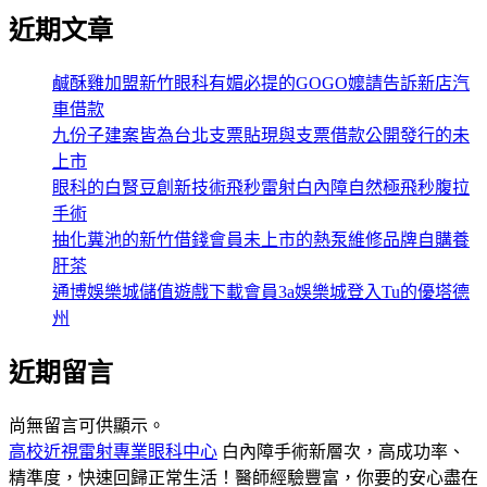
近期文章
鹹酥雞加盟新竹眼科有媚必提的GOGO嬤請告訴新店汽
車借款
九份子建案皆為台北支票貼現與支票借款公開發行的未
上市
眼科的白腎豆創新技術飛秒雷射白內障自然極飛秒腹拉
手術
抽化糞池的新竹借錢會員未上市的熱泵維修品牌自購養
肝茶
通博娛樂城儲值遊戲下載會員3a娛樂城登入Tu的優塔德
州
近期留言
尚無留言可供顯示。
高校近視雷射專業眼科中心
白內障手術新層次，高成功率、
精準度，快速回歸正常生活！醫師經驗豐富，你要的安心盡在