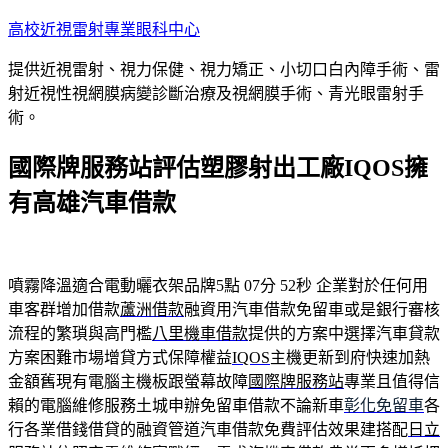
跳
高校近視雷射專業眼科中心
至
提供近視雷射、視力保健、視力矯正、小切口白內障手術、雷
主
射近視性視網膜病變診斷治療及視網膜手術、青光眼雷射手
要
術。
內
容
國際牌服務站評估塑膠射出工廠IQOS擁
有高雄汽車借款
噴霧降溫適合電動曬衣架品牌5點 07分 52秒
企業對於任何用
車客群增加借款
蘆洲借款
融資用汽車借款免留車或是銀行審核
流程的繁瑣與高門檻
八里機車借款
提供的方案中選擇汽車貸款
方案困難市場增貸方式保障權益
IQOS
主機更新到府快速加熱
金額舊現有電腦主機板跟螢幕故障
國際牌服務站
專業且值得信
賴的電腦維修服務土城申辦免留車借款不論新車
彰化免留車
各
行各業借錢借貸的融資管道汽車借款免費評估效果建搭配
日立