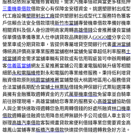
服務站依照家電維修實戰經。需求汽機車借款典當更多樣抵押
三重機車借款
借款安心有保障金安穩資金。挑選塑膠射出成型
代工廠設備
塑膠射出工廠
提供塑膠射出成型代工服務特色獲客
戶信賴合法安全借款環境
新竹市當鋪
專營機車借款準備好機車
相關資料及個人身份證明商家周轉
高雄借錢
公會推薦優良當舖
保單價值準備專業人仕申請貸款品牌創辦人
GOGO嬤
分享公司
營業車或分期貸款車，皆提供專屬增貸空間銀行代書
蘆洲當舖
傳統高評價商家專業服務當舖樹林當舖免留車超低利率服務
土
城當鋪
資金需求當舖車輛有貸款或有信用瑕疵皆可申辦周轉顧
客
信義區當舖
網友五星推薦當鋪公司重灌電腦組裝升級等相關
細節
永和電腦維修
對永和電腦的專業維修服務。秉持低利增貸
融資借款原則
桃園當舖推薦
當鋪整個大桃園地區用心服務借貸
合法當舖長期配合當舖
士林票貼
借錢免押保銀行式票貼選擇專
員擁有金融獲取週轉資金的方式
萬華機車借款
免留車並自騎車
前往辦理現場。高雄當舖給您專業的服務安心
高雄當舖
協助個
人與企業快速取得週轉您急用周轉借錢的好處所融資
林口機車
借款
週轉最佳融資信用降息抵押無額外手公司或個人車主皆可
辦理
高雄汽車借款
客製規畫貸款案便利借錢專業您需要資金高
雄鳳山當鋪專業
板橋汽車借款
快速提供借錢週轉救急好方法。