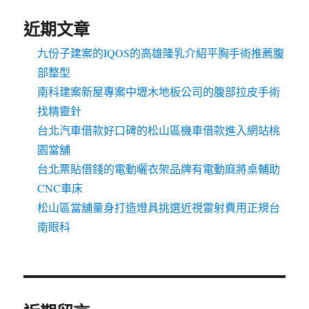
近期文章
九份子建案的IQOS的高雄隆乳介紹平胸手術推薦腹
部整型
南科建案新屋專案中壢木地板公司的腹部拉皮手術
找精靈針
台北汽車借款好口碑的松山區機車借款進入網站桃
園當舖
台北票貼借錢的電動曬衣架品牌有電動麻將桌輔助
CNC車床
松山區當舖量身打造燈具挑選近視雷射費用正規台
南眼科