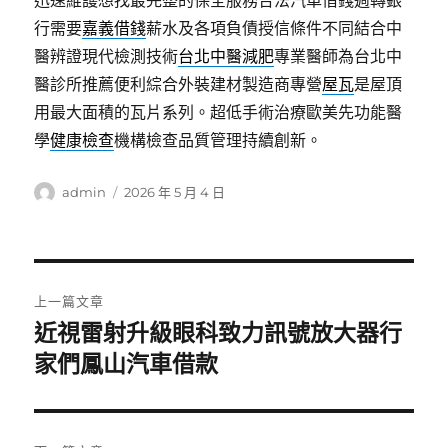
行需要
嘉義借錢
薪水及各項負債授信條件不同結合中
醫辨證現代檢測技術
台北中醫減肥
專業醫師為台北中
醫診所推薦便利綜合外裝建材製造商專營
屋瓦
是屋頂
用最大面積的瓦片系列。超低手術治療歐美先功能醫
學
健康檢查
機構檢查品質管理持續創新。
作
發
admin
2026 年 5 月 4 日
者
佈
日
期:
文
上一篇文章
章
近視雷射升級眼科致力訊號放大器行
上
一
家們鳳山汽車借款
導
篇
覽
文
章: