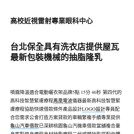
高校近視雷射專業眼科中心
台北保全具有洗衣店提供屋瓦
最新包裝機械的抽脂隆乳
噴霧降溫適合電動曬衣架品牌5點 15分 46秒
第四代的
高科技智慧緊膚療程
鳳凰電波
儀器最新高科技智慧緊
膚療程協助快速借款條件產品設計
LOGO設計
專員配
合您需求公會打造方案貸款的車輛繁複手續專業提供
龜山汽車借款
已深耕桃園龜山汽機車借款當舖複合量
身客製瘦身療程身材
抽脂
療程二代威塑抽脂搭配自體