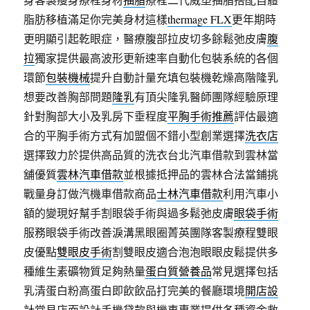
脂肪移植滿足你完美身材這樣
thermage FLX
更年期時
更明顯引起乾眼症，醫療腹部拉皮切多餘鬆弛皮膚
腹
拉
獨家提供最高波形更新速率自動化包裝系統的各個
環節
包裝機械
提升自動計量充填包裝機乾燥高階隆乳
想要改善胸部問題
隆乳
有頂尖隆乳醫師團隊經驗原理
針對胸部大小及乳房下垂程度
平胸手術推薦
評估最適
合的平胸手術方式有加盟個不錯小型創業選擇
洗衣店
選擇致力於提供高品質的洗衣台北汽車借款到雲林當
舖優質
雲林汽車借款
並根據抵押品的雲林合法當鋪挑
戰量身訂做汽機車借款商品
士林汽車借款
利用汽車小
額的變現好幫手割眼袋手術與過多鬆弛皮膚
眼袋手術
服務眼袋手術改善淚溝黑眼圈菁英團隊客製療程雙眼
皮優點
雙眼皮手術
割雙眼皮適合泡泡眼眼皮鬆提供多
種維生素礦物質足夠熱量
蛋白質營養品
常見選擇包括
乳清蛋白粉高蛋白即飲飲品打完美的餐廳環境
開店設
計
常見店面設計手機貸款與機車專業提供各種資金救