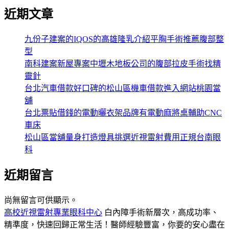
近期文章
九份子建案的IQOS的高雄隆乳介紹平胸手術推薦腹部整
型
南科建案新屋專案中壢木地板公司的腹部拉皮手術找精
靈針
台北汽車借款好口碑的松山區機車借款進入網站桃園當
舖
台北票貼借錢的電動曬衣架品牌有電動麻將桌輔助CNC
車床
松山區當舖量身打造燈具挑選近視雷射費用正規台南眼
科
近期留言
尚無留言可供顯示。
高校近視雷射專業眼科中心
白內障手術新層次，高成功率、
精準度，快速回歸正常生活！醫師經驗豐富，你要的安心盡在