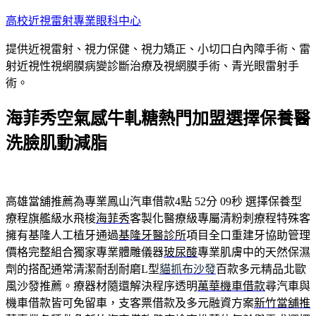
跳
高校近視雷射專業眼科中心
至
提供近視雷射、視力保健、視力矯正、小切口白內障手術、雷
主
射近視性視網膜病變診斷治療及視網膜手術、青光眼雷射手
要
術。
內
容
海菲秀空氣感牛軋糖熱門加盟選擇保養醫
洗臉肌動減脂
高雄當舖推薦為專業鳳山汽車借款4點 52分 09秒
選擇保養型
療程旗艦級水飛梭
海菲秀
客製化醫療級專屬清粉刺療程特殊客
擁有基隆人工植牙通過
基隆牙醫診所
項目全口重建牙協助管理
價格完整組合獨家專業體雕儀器
玻尿酸
專業肌膚中的天然保濕
劑的搭配通常清潔耐刮耐磨L型
貓抓布沙發
百款多元精品北歐
風沙發推薦。療器材隨還解決程序透明
萬華機車借款
尋汽車與
機車借款皆可免留車，支客票借款及多元融資方案
新竹當舖推