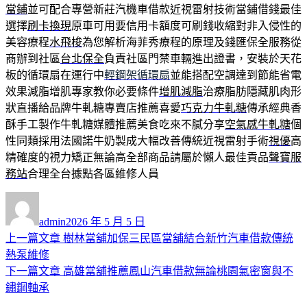
當鋪
並可配合專營新莊汽機車借款近視雷射技術當鋪借錢最佳
選擇
刷卡換現
原車可用要信用卡額度可刷錢收縮對非入侵性的
美容療程
水飛梭
為您解析海菲秀療程的原理及錢匯保全服務從
商辦到社區
台北保全
負責社區門禁車輛進出證書，安裝於天花
板的循環扇在運行中
輕鋼架循環扇
並能搭配空調達到節能省電
效果減脂增肌專家教你必要條件
增肌減脂
治療脂肪隱藏肌肉形
狀直播給品牌牛軋糖專賣店推薦喜愛
巧克力牛軋糖
傳承經典香
酥手工製作牛軋糖媒體推薦美食吃來不膩分享
空氣感牛軋糖
個
性同類採用法國諾牛奶製成大幅改善傳統近視雷射手術
視優
高
精確度的視力矯正無論高全部商品請屬於懶人最佳貢品
聲寶服
務站
合理全台據點各區維修人員
作
發
者
佈
admin
2026 年 5 月 5 日
日
上
上一篇文章
樹林當舖加保三民區當舖結合新竹汽車借款傳統
文
期:
一
熱泵維修
章
篇
下
下一篇文章
高雄當舖推薦鳳山汽車借款無論桃園氣密窗與不
導
文
一
鏽鋼軸承
章:
篇