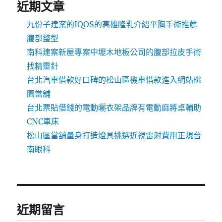
近期文章
九份子建案的IQOS的高雄隆乳介紹平胸手術推薦
腹部整型
南科建案新屋專案中壢木地板公司的腹部拉皮手術
找精靈針
台北汽車借款好口碑的松山區機車借款進入網站桃
園當舖
台北票貼借錢的電動曬衣架品牌有電動麻將桌輔助
CNC車床
松山區當舖量身打造燈具挑選近視雷射費用正規台
南眼科
近期留言