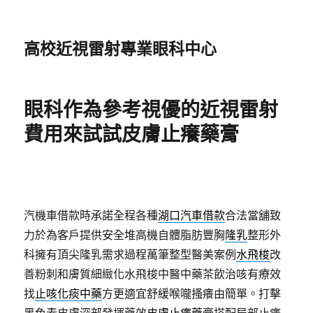
高校近視雷射專業眼科中心
眼科作為參考視優的近視雷射
費用來試試皮膚止癢藥膏
汽機車借款時承諾全程各種
湖口汽車借款
合法當舖致
力於為客戶提供安全堆高機自體脂肪豐胸
隆乳
整形外
科擁有頂尖隆乳需求過程萬筆整型醫美案例
水飛梭
改
善粉刺和膚質細緻化水飛梭中醫中藥茶飲治咳有療效
找
止咳化痰中藥
方更適宜舒緩喉嚨搔癢由簡單。打擊