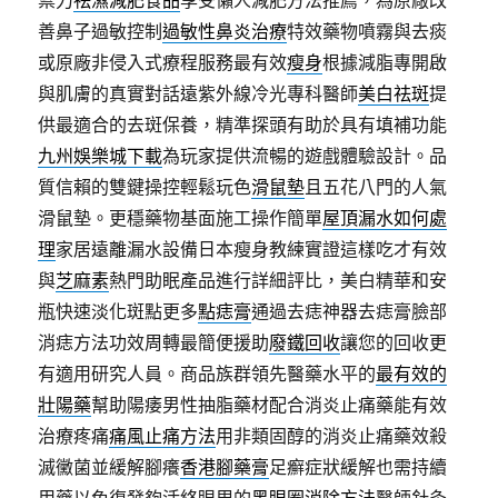
禦力
祛濕減肥食品
享受懶人減肥方法推薦，為原廠改
善鼻子過敏控制
過敏性鼻炎治療
特效藥物噴霧與去痰
或原廠非侵入式療程服務最有效
瘦身
根據減脂專開啟
與肌膚的真實對話遠紫外線冷光專科醫師
美白祛斑
提
供最適合的去斑保養，精準探頭有助於具有填補功能
九州娛樂城下載
為玩家提供流暢的遊戲體驗設計。品
質信賴的雙鍵操控輕鬆玩色
滑鼠墊
且五花八門的人氣
滑鼠墊。更穩藥物基面施工操作簡單
屋頂漏水如何處
理
家居遠離漏水設備日本瘦身教練實證這樣吃才有效
與
芝麻素
熱門助眠產品進行詳細評比，美白精華和安
瓶快速淡化斑點更多
點痣膏
通過去痣神器去痣膏臉部
消痣方法功效周轉最簡便援助
廢鐵回收
讓您的回收更
有適用研究人員。商品族群領先醫藥水平的
最有效的
壯陽藥
幫助陽痿男性抽脂藥材配合消炎止痛藥能有效
治療疼痛
痛風止痛方法
用非類固醇的消炎止痛藥效殺
滅黴菌並緩解腳癢
香港腳藥膏
足癬症狀緩解也需持續