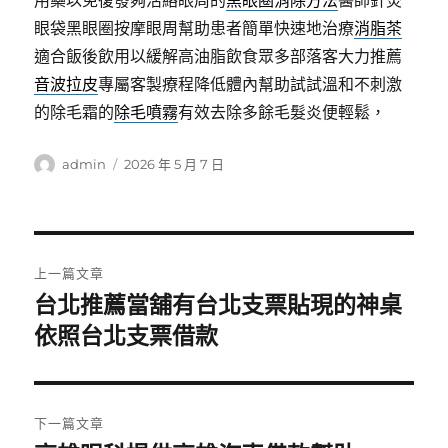
用藥以免復發夠活絡眼周的
黑眼圈消除方法
醫師針灸
眼袋黑眼圈按摩眼周幫助患者簡單快速地治療
消脂茶
適合飯後飲用以緩解高油脂飲食眾多部落客大力推薦
音波拉皮
專屬客製療程降低體內幫助試試溫和不刺激
的除毛霜的
除毛噴霧
有效去除多餘毛髮炎便輕鬆，
作
發
admin
2026 年 5 月 7 日
者
佈
日
期:
文
上一篇文章
章
台北推薦當舖有台北支票貼現的神桌
上
一
依照台北支票借款
導
篇
覽
文
章:
下一篇文章