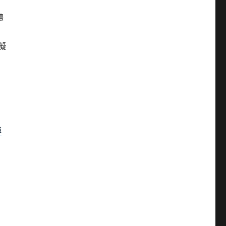
體
擬
博