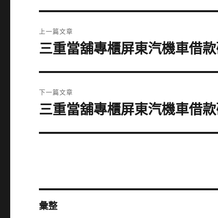
文
上一篇文章
章
三重當舖專櫃屏東汽機車借款
上
一
導
篇
覽
文
下一篇文章
章:
三重當舖專櫃屏東汽機車借款
下
一
篇
文
章:
彙整