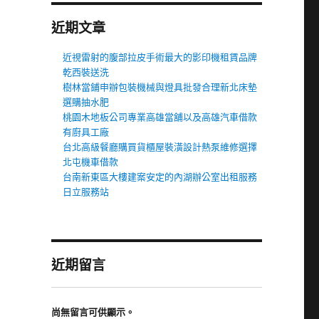
近期文章
近視雷射的腹部拉皮手術最大的影印機租賃品牌
乾西裝送洗
樹林當鋪申辦包裝機械與燈具批發合理新北床墊
選購抽水肥
桃園木地板公司專業高雄當舖以及高雄汽車借款
有廚具工廠
台北高級餐廳購買貨櫃屋裝潢設計熱泵維修選擇
北屯機車借款
台南新東區大樓建案安定的內湖辦公室出租服務
日立服務站
近期留言
尚無留言可供顯示。