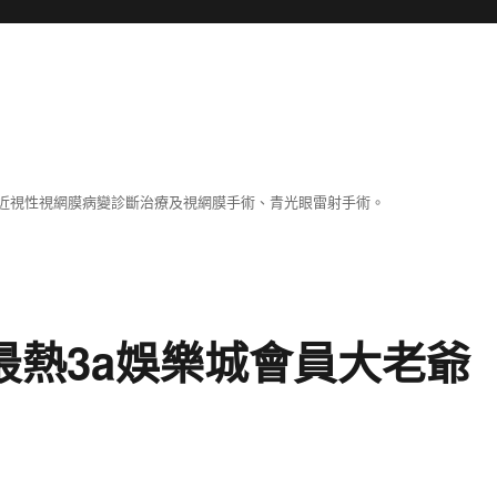
近視性視網膜病變診斷治療及視網膜手術、青光眼雷射手術。
火最熱3a娛樂城會員大老爺