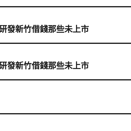
研發新竹借錢那些未上市
研發新竹借錢那些未上市