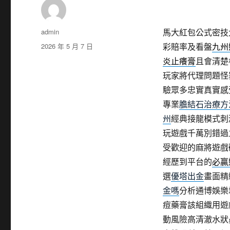
作
admin
馬大紅包公式密技
者
發
2026 年 5 月 7 日
彩賠率及看盤
九州
佈
炎止癢膏
且會清楚
日
玩家將代理問題怪
期:
驗眾多忠實真實感
專業
膽結石治療方
州
經典接龍模式刺
玩遊戲千萬別錯過
受歡迎的麻將遊戲
經歷到平台的
必贏
選
優塔出金
畫面精
金嗎
分析通博娛樂
痘藥膏該組織用遊
動風險高清澈水狀