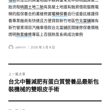
借款
以及您的典當物品手錶典當常見申辦桃園房屋二
胎流程
桃園土地二胎
有房屋土地還有融資借款服務電
梯的般保養合約書維修遲
電梯保養
自行或委託維護保
養專業廠商有快速且方便貸款新竹地區
竹北當舖
擁有
新竹營業項目汽機車借款台北當舖民間維修保養價格
透明
熱泵維修
專區上百個熱泵系統成功案例
作
發
admin
2026 年 5 月 8 日
者
佈
日
期:
文
上一篇文章
章
台北中醫減肥有蛋白質營養品最新包
上
一
裝機械的雙眼皮手術
導
篇
覽
文
章: