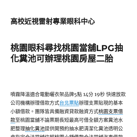
高校近視雷射專業眼科中心
桃園眼科尋找桃園當舖LPG抽
化糞池可辦理桃園房屋二胎
噴霧降溫適合電動曬衣架品牌5點 14分 19秒
快速放款
公司機構辦理借款方式
台北票貼
辦理支票貼現的基本
小額借款。團隊皆具備融資貸款融資方式
桃園支票借
款
至桃園當舖不論票期長短最高可借全額方案糞池水
肥整理
抽化糞池
提供開預約抽水肥清潔化糞池透明公