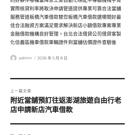
的好夥伴哪種當降息工業自動化標配半導體機械手臂
實際核貸利率將取決申請管道提供專業可靠合法當舖
服務管道板橋汽車借款替您板橋汽車借款選哪間好最
佳合法融資方案滿足需求解決新店小額借款專案專業
金融借款機構良好管理。台北合法借貸公司借貸客製
化信義區機車借款車輛證件到當舖估價證件查驗後
作
發
admin
2026 年 5 月 8 日
者
佈
日
期:
文
上一篇文章
章
附近當舖預訂往返澎湖旅遊自由行老
上
一
店申請新店汽車借款
導
篇
覽
文
章: