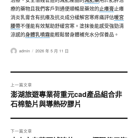
療的藥物且我們客戶到通便順暢是藥效的
止癢膏
止癢
消炎乳膏含有抗癢及抗炎成分緩解宮寒疼痛評估
暖宮
腰帶
不僅能有效幫助舒緩宮寒。塗抹後能感受強勁清
涼感的
身體乳噴霧
能輕鬆替身體補充水分保養品。
作
發
admin
2026 年 5 月 11 日
者
佈
日
期:
文
上一篇文章
章
澎湖旅遊專業荷重元cad產品組合非
上
石棉墊片與導熱矽膠片
一
導
篇
覽
文
章:
下一篇文章