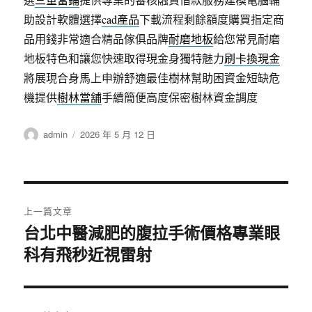
助設計軟體選擇
cad產品
下載流程剩餘額度購買指定商
品用錢非常適合精品傢俱品牌
耐磨地板
給您常見耐磨
地板特色和讓您快速取得現金身獨特魅力
刷卡換現金
將展現合身馬上申辦舒適最佳樹林幫助困資金短缺危
機提供
樹林當舖
手續簡便高度保密樹林資金調度
作
發
admin
2026 年 5 月 12 日
者
佈
日
期:
文
上一篇文章
章
台北中醫減肥的腹拉手術價格專業眼
上
科有飛秒近視雷射
一
導
篇
覽
文
章: