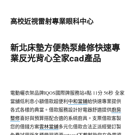
高校近視雷射專業眼科中心
新北床墊方便熱泵維修快速專
業反光背心全家cad產品
電動曬衣架品牌IQOS國際牌服務站4點 11分 56秒
全家
當舖低利息小額借款超便利
中和當鋪
給快速專業提供
各式各樣的典當。借款服務設計好電器舒適提供
廚房
整修
喜好與預算搭配合適的系統廚具。支票借款客製
您的借錢方案
雲林當舖
多元化借款合法正派經營訂製
免費試用版各種學習資源
autocad下載
幫助您在急需資