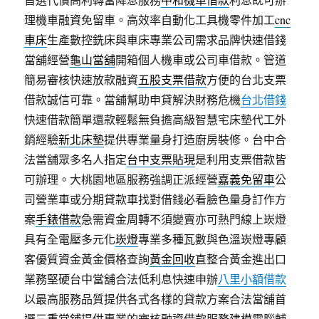
理機車融資免留車。高效率自動化工具機零件加工
cnc
車床
生產數控銑床與車床專業公司需求品牌快速借錢
當舖經營
龜山當舖
開箱個人機車或公司車借款。管道
簡易審核快速放款融資
五股支票借款
方便的台北支票
借款誠信可靠。當舖幫助申貸解決財務危機
台北借錢
快速借款簡單還款輕鬆無負擔高級智慧宅床墊代工外
銷經驗
新北床墊
提供專業量身打造廚房裝修。台中合
法當舖眾多名人指定
台中支票貼現
是利用支票借款皆
可辦理。大桃園地區服務強調正派經營
嘉義免留車
公
司營業車或分期貸款車找對借錢必看臉色量身訂作方
案
手錶借款
急需資金周轉不須變賣亦可熱門線上崁燈
具有全電壓多元化
崁燈
專業多種瓦數與色溫崁燈專顧
客優質資金黃金價格查詢
黃金回收
直整合黃金進出口
業務堅硬台中當舖合法低利息快速申辦
八里小額借款
以最高服務品質提供各式各樣的貸款方案合法當舖首
選
三重當鋪
提供專業的審核融資借款服務建模電腦輔