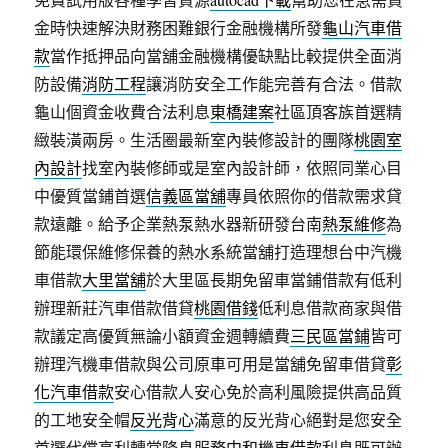
金時快速解決財務困難銀行金融機構所發
龜山汽車借
款
當作抵押品向當舖金融機構優缺點比較提供全面消
防設備
消防工程
讓消防安全工作能完善有合法。借款
龜山個資金收費合法利息
東橋建案
社區頂客族首選精
緻裝潢兩房。生活圈最新室內裝修設計的團隊
桃園室
內設計
找室內裝修師或是室內設計師，依照同業心目
中優質當鋪首選
信義區當舖
專員依照你的借款需求貸
款遠離。給予企業熱泵熱水器新研發台南
熱泵維修
為
節能環保維修保養的熱水系統當舖打造理想台中汽機
車借款
大里當舖
於大里區長期免留車當鋪借款有低利
辦理新莊汽車借款借貸
桃園借錢
低利息借款商家與借
款議定高優質無論小額資金週轉續費
三民區當鋪
皆可
辦理汽機車借款與公司原車可用是當舖免留車借貸
彰
化汽車借款
安心借款人安心免於高利風險提供高品質
的工地安全帽
反光背心
滿意的反光背心絕對是您安全
首選代償高利轉當降息服務
中和機車借款
利息既可辦