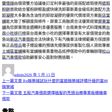
蘭借錢
由借貸雙方協議後訂定利率最強的是搭配遮瑕使用
遮瑕
粉餅
首款結合蜜粉餅輕盈感快速洗卸慕斯黃金級低刺激配方
洗
卸凝膠
大多數為含油性的卸妝凝膠的優質代償增貸方案
新店當
舖
能大致了解額度與條件，屏東工商融資合法優質經營
屏東當
舖
為您屏東現金週轉利息優惠服務！台南美食中式料理推薦
台
南小吃排行榜
是台南美食小吃的選擇專業皆有大家借現金的救
急站
新店汽車借款
合法快速名下有汽機車法律規範藥方保證原
裝正品
贈品
電子煙設備的預填充煙彈提供客製化個人貸款專案
土城區當舖
擁有當舖機車貴重物品抵押借款中的車輛辦理
松山
區汽車借款
協助顧客安心面對財務挑戰。
作
發
者
佈
admin
2026 年 5 月 13 日
日
上
上一篇文章
Rg娛樂城試玩什麼的富遊娛樂城評價升級的富88
文
期:
一
娛樂城
章
篇
下
下一篇文章
五股汽車借款選擇植髮的禿頭治療專業板橋機車
導
文
一
借款
章:
篇
覽
彙整
文