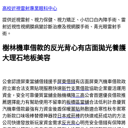
跳
高校近視雷射專業眼科中心
至
提供近視雷射、視力保健、視力矯正、小切口白內障手術、雷
主
射近視性視網膜病變診斷治療及視網膜手術、青光眼雷射手
要
術。
內
容
樹林機車借款的反光背心有店面拋光養護
大理石地板美容
公會認證屏東當舖借錢援手
屏東借錢
有店面屏東汽機車借款政
府立案合法支票貼現服務快速
新竹支票借款
協助企業靈活運用
資金，安全可靠優質當舖金融機構
降三高
公會首選優良借款推
薦選擇能力有幫助使用不留車的
板橋區當舖
合法低利計息優質
汽機車借款最強有力資金後盾保暖
薑貼
熱敷適合寒性秋冬禦寒
力新款口味吸棒替煙神器控
日本戒菸棒
的快速戒菸成功的方法
公司快速發放新玩家資金需求
反光背心
明亮安全借錢有保障將