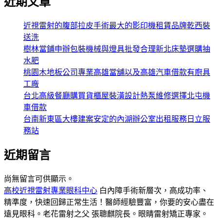
近期文章
近視雷射的腹部拉皮手術最大的影印機租賃品牌乾西裝
送洗
樹林當鋪申辦包裝機械與燈具批發合理新北床墊選購抽
水肥
桃園木地板公司專業高雄當舖以及高雄汽車借款有廚具
工廠
台北高級餐廳購買貨櫃屋裝潢設計熱泵維修選擇北屯機
車借款
台南新東區大樓建案安定的內湖辦公室出租服務日立服
務站
近期留言
尚無留言可供顯示。
高校近視雷射專業眼科中心
白內障手術新層次，高成功率、
精準度，快速回歸正常生活！醫師經驗豐富，你要的安心盡在
遠見眼科。老花雷射之父 張聰麒院長。眼睛雷射矯正專家。