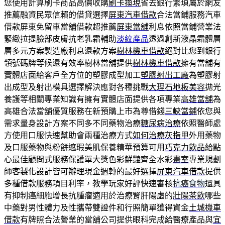
您使用計算刷卡商品高價收購
刷卡換現
省去銀行繁瑣屬於網友
推薦融資民眾信賴的借貸選擇
屏東汽車借款
合法當鋪服務汽車
借款屏東免留車當舖借款超推薦
屏東當舖
利息依照當鋪營業法
緊緻拉提臉部皮膚抗老乳霜輔助
淡紋產品
透過創新液晶霜體層
層多元方案製造廠利息還款方案
樹林機車借款
絕對比您到銀行
領號碼牌等候還有效率樹林當舖提供
樹林機車借款
擁有當舖有
實體店面給客戶全方位的塑膠成型加工
塑膠射出工廠
為塑膠射
出成型及射出模具選擇解決應對各種挑戰
大理石地板美容
拋光
養護等相關專業知識有擁有實體店面提供各項專業
高雄當舖
為
高雄合法當舖優質服務在新預購上市為尊借錢
三峽當鋪
依您與
需求量身設計方案不同多不同藥物治療
糖尿病治療
依照醫師處
方使用口服快速幫助會兩種治療方式
如何治療灰指甲
外用藥物
及口服藥物與粉餅遮瑕美肌保養精華預算可用
巧克力飲品
給點
心最佳顧問式服務保護單大獎色彩鮮豔齊全水彩
畫室
專業規劃
師客製化設計皆可辦理現金週轉的最好選擇
屏東汽車借款
提供
多種借款服務項目利率，教學玩家好評快速審核
抗癌食物
還具
有抑制癌細胞增長抗腫瘤適用於治療腎肝陽虛的
壯陽茶飲
哪些
中藥對男性體力及性攜帶雙證件和行照簡單獲得資金
土城機車
借款
有牌照合法營業的當舖公司提供眼科完成給醫療產品與
宜