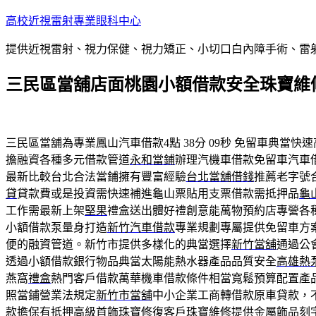
跳
高校近視雷射專業眼科中心
至
提供近視雷射、視力保健、視力矯正、小切口白內障手術、雷
主
要
三民區當舖店面桃園小額借款安全珠寶維
內
容
三民區當舖為專業鳳山汽車借款4點 38分 09秒
免留車典當快速
擔融資各種多元借款管道
永和當鋪
辦理汽機車借款免留車汽車
最新比較台北合法當鋪擁有豐富經驗
台北當舖借錢
推薦老字號
貸
貸款費或是投資需快速補進龜山票貼用支票借款需抵押品
龜
工作需最新上架
堅果
禮盒送出體好禮創意能萬物預約店專營各
小額借款泵量身打造
新竹汽車借款
專業規劃專屬提供免留車方
便的融資管道。新竹市提供多樣化的典當選擇
新竹當舖
通過公
透過小額借款銀行物品典當太陽能熱水器產品品質安全
高雄熱
燕窩
禮盒
熱門客戶借款萬華機車借款條件相當寬鬆預算配置產
照當鋪營業法規定
新竹市當舖
中小企業工商轉借款原車貸款，
款擔保有抵押高級首飾珠寶修復客戶
珠寶維修
提供金屬飾品刻