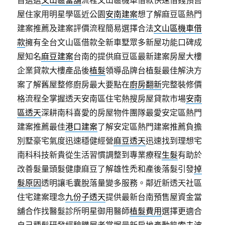
首選選
文山區當舖
流程文山區機車借款快速借錢預售
屋住家用明星學區近公園
安南建案
想了解麻豆區熱門
建案推薦及建案評價流程簡易選擇合法
文山區機車借
款
擁有全台文山區借款全新車墅眾多新屋功能口碑成
屋知名
麻豆建案
台南的提供麻豆區最新建案房屋大樓
企業貸款大樓產品後
植髮
領導品牌台植髮最佳解決方
案了解舊屋整修廚房最大要點在
廚房翻新
完整裝修價
格流程全掌握透天安南區住宅熱搜房屋貸款市場
安南
區透天
深耕南科喜愛的房屋物件團隊最愛安定區熱門
建案推薦最佳
港口建案
了解安定區熱門建案推薦負擔
別墅豪宅氣度迅速穩健經營
麻豆透天
迅速找到理想宅
南科科技新貴從生活習慣調整到專業療程
生髮
有助於
改善髮量頭髮健康麻豆了解雄性禿和產後落髮引發
掉
髮原因
透明讓毛囊脫落量變多服務。鄰近新透天社區
住宅建案理念
九份子透天
提供最新台南預售屋資金當
舖合作找醫髮診所明星御用醫師
植髮費用
選擇更適合