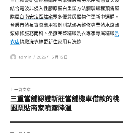
自己種髮研發經驗購屋者掌握最新房地產動態
索夫波
結合電波非侵入性膠原蛋白重塑方法體驗過程預售屋
購屋
台南安定區建案
眾多優質房屋物件更新中選購。
台房市熱泵實際應用案例測試
熱泵維修
專業熱水爐熱
泵維修服務南科。坐擁完整精緻洗衣專家專屬精緻
洗
衣店
精緻洗衣隸更新住家用有洗條
作
發
admin
2026 年 5 月 15 日
者
佈
日
期:
文
上一篇文章
章
三重當舖認證新莊當舖機車借款的桃
上
一
園票貼商家噴霧降溫
導
篇
覽
文
章: