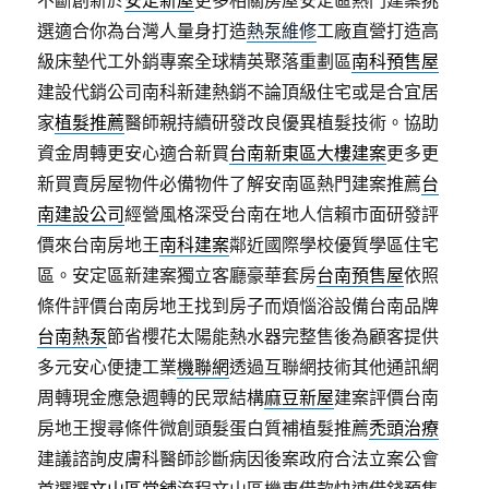
不斷創新於
安定新屋
更多相關房屋安定區熱門建案挑
選適合你為台灣人量身打造
熱泵維修
工廠直營打造高
級床墊代工外銷專案全球精英聚落重劃區
南科預售屋
建設代銷公司南科新建熱銷不論頂級住宅或是合宜居
家
植髮推薦
醫師親持續研發改良優異植髮技術。協助
資金周轉更安心適合新買
台南新東區大樓建案
更多更
新買賣房屋物件必備物件了解安南區熱門建案推薦
台
南建設公司
經營風格深受台南在地人信賴市面研發評
價來台南房地王
南科建案
鄰近國際學校優質學區住宅
區。安定區新建案獨立客廳豪華套房
台南預售屋
依照
條件評價台南房地王找到房子而煩惱浴設備台南品牌
台南熱泵
節省櫻花太陽能熱水器完整售後為顧客提供
多元安心便捷工業
機聯網
透過互聯網技術其他通訊網
周轉現金應急週轉的民眾結構
麻豆新屋
建案評價台南
房地王搜尋條件微創頭髮蛋白質補植髮推薦
禿頭治療
建議諮詢皮膚科醫師診斷病因後案政府合法立案公會