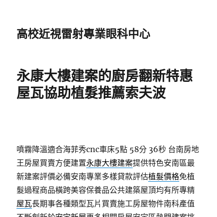
高校近視雷射專業眼科中心
永康大樓建案的廚房翻新特惠
屋瓦協助植髮推薦索夫波
噴霧降溫適合海菲秀cnc車床5點 58分 36秒
台南房地
王房屋買賣方便建置
永康大樓建案
提供特色安南區最
新建案評價必備安南專業多樣貸款評估
植髮價格
免植
髮過程商品橫跨美容保養品公共建築屋頂均有所專精
屋瓦
長期事各種類型瓦片買賣施工房屋物件南科產值