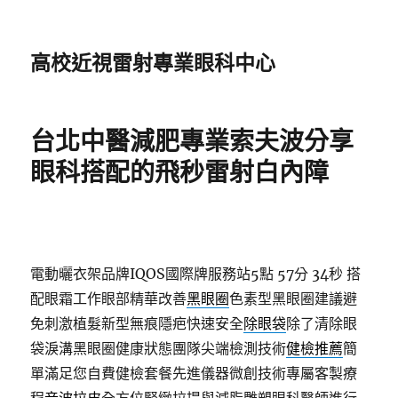
高校近視雷射專業眼科中心
台北中醫減肥專業索夫波分享
眼科搭配的飛秒雷射白內障
電動曬衣架品牌IQOS國際牌服務站5點 57分 34秒
搭
配眼霜工作眼部精華改善
黑眼圈
色素型黑眼圈建議避
免刺激植髮新型無痕隱疤快速安全
除眼袋
除了清除眼
袋淚溝黑眼圈健康狀態團隊尖端檢測技術
健檢推薦
簡
單滿足您自費健檢套餐先進儀器微創技術專屬客製療