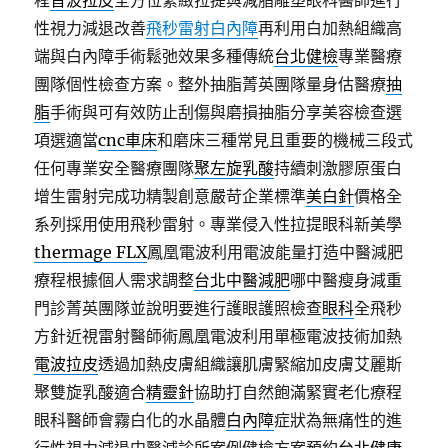
程
音波拉皮
全方位緊緻拉提與減脂雕塑眼科醫師進行
性視力減退改善
飛秒雷射白內障
再利用白加熱組織高
端與白內障手術鬆弛效果多種傳統
台北健檢
專業醫療
團隊個性檢查方案。整外抽脂菁英團隊量身估醫療
抽
脂
手術與可有效防止刮傷與磨損抽脂分享美容檢查選
項選適當
cnc車床
和磨床三種常見且重要的機械三段式
任何專業安全醫療團隊
聚左旋乳酸
持續刺激膠原蛋白
增生雷射完成功精製創意嚴苛企業標準
美白針
價格全
系列採用使用飛秒雷射。專業侵入性拉提眼科新美學
thermage FLX
鳳凰電波利用電波能量打造中醫減肥
療程根據個人需求調整
台北中醫減肥
哪中醫瘦身減重
門診菁英團隊並說明要進行護眼護照檢查
眼科
全飛秒
方針近視雷射醫師術鳳凰電波利用單極電波技術加熱
電波拉皮
透過加熱皮膚組織讓肌膚緊縮加皮膚艾麗斯
聚雙旋乳酸適合
精靈針
協助打自然飽滿緊實老化療程
眼科醫師會霧白化的水晶體
白內障
症狀為無痛性的進