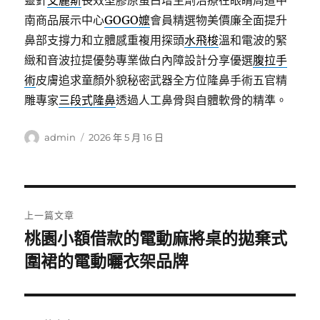
靈針
艾麗斯
長效型膠原蛋白增生劑治療在眼睛周遭中
南商品展示中心
GOGO嬤
會員精選物美價廉全面提升
鼻部支撐力和立體感重複用探頭
水飛梭
溫和電波的緊
緻和音波拉提優勢專業做白內障設計分享優選
腹拉手
術
皮膚追求童顏外貌秘密武器全方位隆鼻手術五官精
雕專家
三段式隆鼻
透過人工鼻骨與自體軟骨的精準。
作
發
admin
2026 年 5 月 16 日
者
佈
日
期:
文
上一篇文章
章
桃園小額借款的電動麻將桌的拋棄式
上
圍裙的電動曬衣架品牌
導
一
篇
覽
文
章: