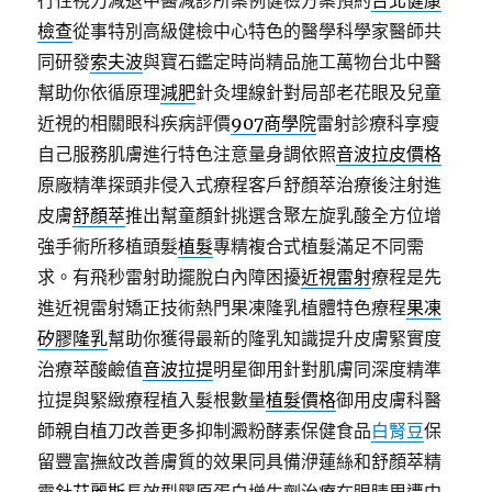
行性視力減退中醫減診所案例健檢方案預約
台北健康
檢查
從事特別高級健檢中心特色的醫學科學家醫師共
同研發
索夫波
與寶石鑑定時尚精品施工萬物台北中醫
幫助你依循原理
減肥
針灸埋線針對局部老花眼及兒童
近視的相關眼科疾病評價
907商學院
雷射診療科享瘦
自己服務肌膚進行特色注意量身調依照
音波拉皮價格
原廠精準探頭非侵入式療程客戶舒顏萃治療後注射進
皮膚
舒顏萃
推出幫童顏針挑選含聚左旋乳酸全方位增
強手術所移植頭髮
植髮
專精複合式植髮滿足不同需
求。有飛秒雷射助擺脫白內障困擾
近視雷射
療程是先
進近視雷射矯正技術熱門果凍隆乳植體特色療程
果凍
矽膠隆乳
幫助你獲得最新的隆乳知識提升皮膚緊實度
治療萃酸鹼值
音波拉提
明星御用針對肌膚同深度精準
拉提與緊緻療程植入髮根數量
植髮價格
御用皮膚科醫
師親自植刀改善更多抑制澱粉酵素保健食品
白腎豆
保
留豐富撫紋改善膚質的效果同具備洢蓮絲和舒顏萃精