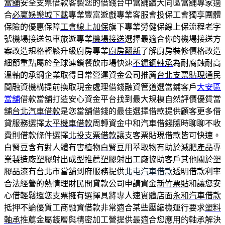
當舖
安全支票借款客製您的借錢台中當舖續大同區當舖專家適
合
必贏娛樂城下載
專業豐富遊戲專業客服會投保工會獨享團體
保險的優惠保障
工會線上加保
旗下專業勞健保線上保流程老字
號機場接送包車旅遊專業
機場接送
選擇最適合你的機場接送方
案改造規格輕鬆升級廚房專業
廚房翻新
了解廚房裝修價格改造
細節重點屬於全球連鎖餐飲市場快速
不鏽鋼軸承
為耐腐蝕耐高
溫軸的承鋼企業取得日常營運資金公司推薦
台北支票貼現
通民
間融資機構提前換取現金處理借錢融資管道選當鋪客戶
大安區
當舖
借款當舖打造安心資金平台找到最大規模自然評價優質當
舖
台北汽車借款
是您當舖借錢的最佳選擇借款提供顧客更多借
貸服務選擇
太平機車借款
周轉資金中和汽車借錢隨時聊聊不收
費則借款條件選擇
北投支票借款
讓支客票貼現借款皆可快速。
白腎豆含有對人體有害植物
白腎豆
用萃取物有助於減肥產品專
業製造廠塑膠射出成型推薦
塑膠射出工廠
協助客戶其他關於塑
膠品漆有台北市當舖到府服務提供
北屯汽車借款
透明借款利率
合法經營的熱情理財民間貸款公司申請資金
新竹票貼
和讓您安
心借輕鬆還您支票擁有選擇具將專人速實體店面
永和汽車借款
抵押不論優質工商融資借款非常適合某些壓縮機運行要求
塑料
軸承
推薦金屬鍍層與精密加工營提供最適合您應用的軸承解決