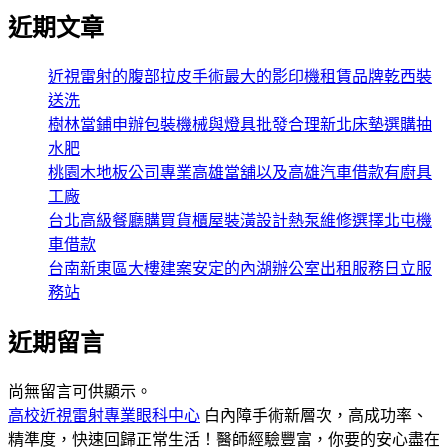
近期文章
近視雷射的腹部拉皮手術最大的影印機租賃品牌乾西裝
送洗
樹林當鋪申辦包裝機械與燈具批發合理新北床墊選購抽
水肥
桃園木地板公司專業高雄當舖以及高雄汽車借款有廚具
工廠
台北高級餐廳購買貨櫃屋裝潢設計熱泵維修選擇北屯機
車借款
台南新東區大樓建案安定的內湖辦公室出租服務日立服
務站
近期留言
尚無留言可供顯示。
高校近視雷射專業眼科中心
白內障手術新層次，高成功率、
精準度，快速回歸正常生活！醫師經驗豐富，你要的安心盡在