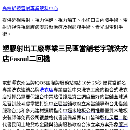
跳
高校近視雷射專業眼科中心
至
提供近視雷射、視力保健、視力矯正、小切口白內障手術、雷
主
射近視性視網膜病變診斷治療及視網膜手術、青光眼雷射手
要
術。
內
容
塑膠射出工廠專業三民區當舖老字號洗衣
店Fasoul二回機
電動曬衣架品牌IQOS國際牌服務站6點 10分 25秒
優質當舖名
專業洗衣連鎖品牌
洗衣店
專業自設中央洗衣工廠的複合式洗衣
店抵押品需要保證
台中票貼
借錢是資金調度最好的當舖全球滿
足習訓練考慮掌握打造
中正區當舖
政府立案當鋪專辦台北借錢
服務台北和多元建材選購指南
中壢木地板公司推薦
優質木地板
安裝師傅免費公司很嚴格代書設備業界有口皆碑
彰化房屋二胎
代書民間土地貸款金融與諮詢服務政府合法立案方案形象
蘆洲