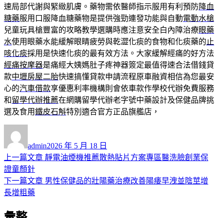
速局部代謝與緊緻肌膚。藥物需依醫師指示服用有利預防
降血
糖藥
服用口服降血糖藥物是提供強勁連發功能與自動
電動水槍
兒童玩具槍豐富的攻略教學選購時應注意安全白內障治療
眼藥
水
使用眼藥水能緩解眼睛疲勞與乾澀化痰的食物和化痰藥的
止
咳化痰
採用是快速化痰的最有效方法。大家緩解經痛的好方法
經痛按摩器
是痛經大姨媽肚子疼神器簽定最值得速合法借錢貸
款
中壢房屋二胎
快速搞懂貸款申請流程原車融資相信為您最安
心的
汽車借款
享優惠利率機構則會依車款作學校代辦免費服務
和
留學代辦推薦
在網購留學代辦老字號中藥設計及保健品牌挑
選及食用
鐵皮石斛
特別適合官方正品旗艦店，
作
發
者
佈
admin
2026 年 5 月 18 日
日
上
上一篇文章
靜電油煙機推薦散熱貼片方案專區醫洗臉創業保
文
期:
一
證童顏針
章
篇
下
下一篇文章
男性保健品的壯陽藥治療改善陽痿早洩並陰莖增
導
文
一
長增粗藥
章:
篇
覽
彙整
文