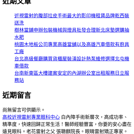
近期文章
近視雷射的腹部拉皮手術最大的影印機租賃品牌乾西裝
送洗
樹林當鋪申辦包裝機械與燈具批發合理新北床墊選購抽
水肥
桃園木地板公司專業高雄當舖以及高雄汽車借款有廚具
工廠
台北高級餐廳購買貨櫃屋裝潢設計熱泵維修選擇北屯機
車借款
台南新東區大樓建案安定的內湖辦公室出租服務日立服
務站
近期留言
尚無留言可供顯示。
高校近視雷射專業眼科中心
白內障手術新層次，高成功率、
精準度，快速回歸正常生活！醫師經驗豐富，你要的安心盡在
遠見眼科。老花雷射之父 張聰麒院長。眼睛雷射矯正專家。