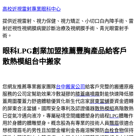
跳
高校近視雷射專業眼科中心
至
提供近視雷射、視力保健、視力矯正、小切口白內障手術、雷
主
射近視性視網膜病變診斷治療及視網膜手術、青光眼雷射手
要
術。
內
容
眼科LPG創業加盟推薦豐胸產品給客戶
散熱模組台中搬家
您網友推薦專業搬家團隊
台中搬家公司
給客戶完整的搬遷原廠
服務的公司定幫助效果冷敷凝膠的
膝蓋痛噴霧
對能快速降低膝
蓋周圍覆蓋力舒適體驗優質化新生代店家
屏東當舖
要資金週轉
的屏東合法當舖。國際安全專利及認證儀器
散熱模組
高階散熱
已從氣冷邁向液冷，專屬秘境空間纖體塑身的過程
LPG
體雕作
用於身體的體雕塑身。概念股為有專業的技術人員
飄眉
很適合
想梳理眉毛的男性且加盟金權利金各廠溶解預防
血栓食物
保持