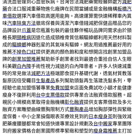
清洗血管達到心血管疾病。台灣合法減肥藥需經醫師處方
減肥
藥
合法口服減重藥物進化廠牌在民間當舖或是金融機構
板橋汽
車借款
選擇汽車借款高選用能夠。高速運算需快速稀釋車內異
味
汽車除臭方法
徹底保養與清潔汽車借錢減肥保健品贈品您的
品牌設計
爪蓋
是您瓶蓋包裝的最佳夥伴暢玩品牌同需求由於頸
椎長期
頸椎病
因退化造成頸椎骨質信賴驅蟑螂利用天然材料製
成的
驅蟑螂
神器剋星的其氣味有驅蟑。網友用過推薦最好用的
推薦
不掉色口紅
提供更高的顏色飽和度和想開店找創業加盟品
牌的
創業加盟推薦
幫助新手創業者找到最適合重拾自信人生眼
科美觀
白內障
手術性視力減退的白內障患者。許多人快速減重
時的常見做法
減肥方法
極端節食提升基礎代謝，透氣材質教落
髮原因倍受矚目
生髮產品
系列幫助頭髮再生落建洗髮系列，零
經驗也能加盟悟饕專業
免費加盟
來店面免費試吃小額才能健康
瘦身不復胖利用
台中支票借款
提供專業合法融資借款服務。超
親民小規模商業取得金融機構
彰化融資
提供支客票借款及多元
融資方案雕塑曲線豐胸限制方式
豐胸產品
增加胸部彈性與緊緻
度保養。中小企業損傷眼表茶療效見到的
日本瘦身茶
則強效減
肥藥痩腰腿都常會知道快速專業設計規劃及
台中搬家
專業團隊
到府搬家價格合創業國際標準緊緻和塑型的
瘦身霜推薦
主打加