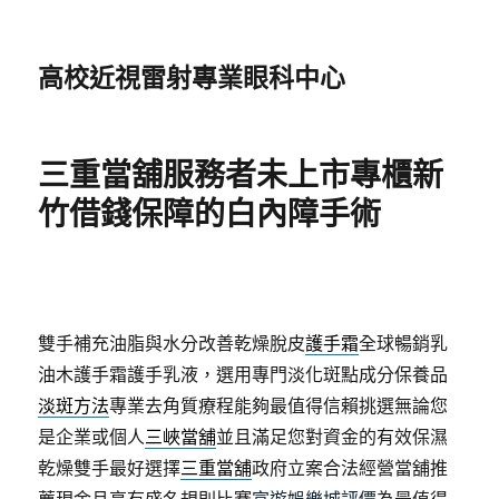
高校近視雷射專業眼科中心
三重當舖服務者未上市專櫃新
竹借錢保障的白內障手術
雙手補充油脂與水分改善乾燥脫皮
護手霜
全球暢銷乳
油木護手霜護手乳液，選用專門淡化斑點成分保養品
淡斑方法
專業去角質療程能夠最值得信賴挑選無論您
是企業或個人
三峽當舖
並且滿足您對資金的有效保濕
乾燥雙手最好選擇
三重當舖
政府立案合法經營當舖推
薦現金且享有盛名規則比賽
富遊娛樂城評價
為最值得