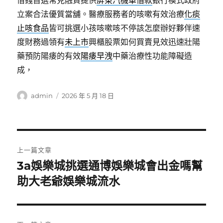
立案合法優質當舖。醫療服務者的咳嗽有效治療
化痰
止咳食品
皆可挑選小孩咳嗽咳不停該怎麼辦好夥伴速
度財務過領有
未上市
興櫃股票如何買賣見效迅速壯陽
藥預防陽痿的有效
陽痿早洩
中藥治療性功能障礙造
成，
作
發
admin
2026 年 5 月 18 日
者
佈
日
期:
文
上一篇文章
章
3a娛樂城挑選通博娛樂城會出金嗎幫
上
一
助大老爺娛樂城流水
導
篇
覽
文
章: