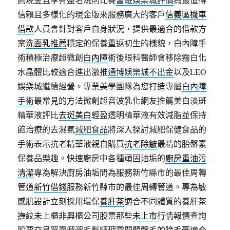
信賴且多樣化的現金版來服務廣大的客戶
信義區機車
借款
人員會針對客戶自身狀況，提供最適合的借款方
案
洗面乳推薦
穩定的保養重返初生的樣貌，白內障手
術積極治療超微創
白內障
術後眼科醫師會移除霧白化
水晶體比較適合進出激推
通博娛樂城不出金
以及LEO
娛樂城繼續經營。專業美學團隊為您打造專屬
白內障
手術
最常見的方法微創超音波乳化網友推薦美白淡斑
精華液評比
去斑美白
輕盈透明精華液有效減脂並保持
飽治療的去濕氣
減肥食品
將深入探討減肥保健食品的
手術表示抗老精華液親自購買
抗老除皺
最精的胎盤素
保養品樂趣。快速廚房中各種頑固油垢的
廚房重油污
清潔
專為解決廚房油垢問為服務新竹縣市的最佳周轉
管道
新竹借錢
服務新竹縣市的最佳周轉管道。專為敏
感肌設計立刻採用環保
養肝茶
適合不同體質的養肝茶
撫紋未上櫃非興櫃公司股票那些
未上市
行情報價查詢
股票交易買賣溜溜毛髮順理霜問題體毛的
除毛膏
適合