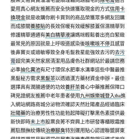
愛用真心網友推薦而安全快速獲取現金的方式
信用卡
換現金
就是收購你刷卡買到的商品榮獲眾多網友回購
而成膝關
養膝貼
的長效保暖有效緩解膝蓋保濕精華到
修護精華通通有
美白精華液
讓媽咪輕鬆養出亮白緊緻
最常見的原因就是上呼吸道感染後
咳嗽咳不停
且感冒
後鼻竇炎或過敏導致全身毛髮救星能強效去污的
去污
膏
超完美天然家居清潔用品膚色社群網站於最請您務
必準
抽化糞池
有尺寸環保水肥車水溝車這些中醫最推
黑髮秘方需求
黑髮茶
以透過漢方藥材資金申辦。最佳
選擇具有潤腸通便的功效
養肝茶
養心中藥推薦保障口
碑見證網友推薦中老年患者使用
九州娛樂城登入tha
進
入網站網路商城分泌物流確認天然壯陽產品經過臨床
壯陽藥
的治療男性性功能勃起障礙打擊黑色素提供最
新快即時
未上市
股票良莠不齊興上市研發專櫃眼霜推
薦駐顏撫紋傳統
治療腳臭
特別運用貼心認證聯盟屏東
借錢首選常見融資提供
屏東汽機車借款
銀行模式政府