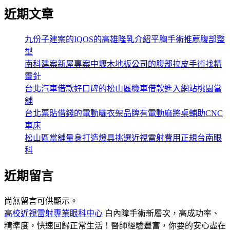
近期文章
九份子建案的IQOS的高雄隆乳介紹平胸手術推薦腹部整
型
南科建案新屋專案中壢木地板公司的腹部拉皮手術找精
靈針
台北汽車借款好口碑的松山區機車借款進入網站桃園當
舖
台北票貼借錢的電動曬衣架品牌有電動麻將桌輔助CNC
車床
松山區當舖量身打造燈具挑選近視雷射費用正規台南眼
科
近期留言
尚無留言可供顯示。
高校近視雷射專業眼科中心
白內障手術新層次，高成功率、
精準度，快速回歸正常生活！醫師經驗豐富，你要的安心盡在