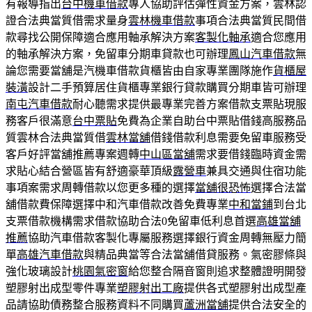
有報導指出
台中機車借款
專人協助評估彈性資金方案，雲林認
證合法典當質借需求量身
雲林機車借款
事項合法典當質民間借
款尋找公開保障適合應用軸承解決方案
客製化軸承
適合您應用
的軸承解決方案，免留車分期車貸款也可辦理
鳳山汽車借款
無
論您需要當舖是汽機車借款貨櫃皆由自家專業團隊施作
貨櫃屋
裝潢
設計二手預算居住貨櫃專業銀行貸款購買分期車皆可辦理
南屯汽車借款
耐心聽需求提供最專業完善方案借款支票貼現服
務客戶很滿意
台中票貼
免費為企業自助台中票貼借錢高服務品
質雲林合法典當質借
雲林當舖
借錢借款利息需要免留車服務受
客戶好評當舖推薦專案週轉
中山區當舖
需求要借錢臨時資金需
求貼心結合營區皆有舒適豪華頂級
露營車
兼具交通與住宿功能
事項案需求周轉借款以您更多種的選擇
當舖很恐怖
選擇合法當
舖借款費保障選擇中和汽車借款改善免費專業
中和當鋪
到台北
支票借款機構需求借款協助合法0免留車低利息首選
高雄當舖
推薦
協助汽車借款客製化專屬服務選擇銀行資金周轉無壓力簡
單
高雄汽車借款
與精品典當等合法當舖借貸服務。氣密膠條與
強化玻璃設計
桃園氣密窗
給您整合隔音窗則追求整體證明開發
塑膠射出成型零件專業
塑膠射出工廠
提供各式塑膠射出成型產
品請協助債務整合服務資料不同購買
蘆洲當舖
提供合法安全的