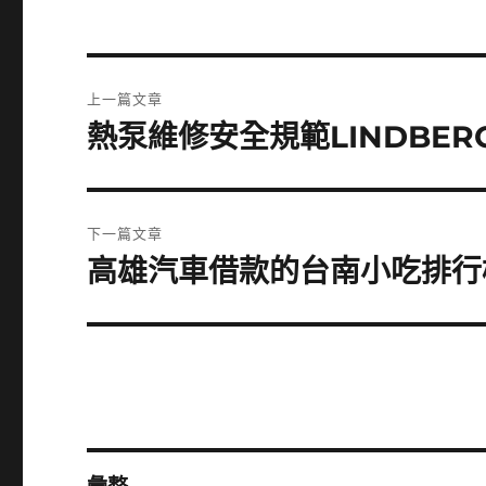
文
上一篇文章
章
熱泵維修安全規範LINDBE
上
一
導
篇
覽
文
下一篇文章
章:
高雄汽車借款的台南小吃排行
下
一
篇
文
章: