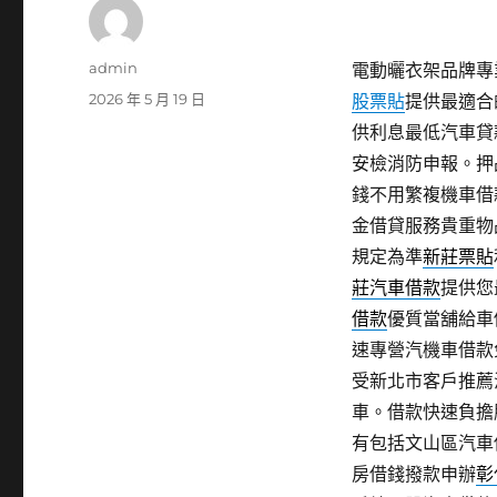
作
admin
電動曬衣架品牌專業
者
發
2026 年 5 月 19 日
股票貼
提供最適合
佈
供利息最低汽車貸
日
安檢消防申報。押
期:
錢不用繁複機車借
金借貸服務貴重物
規定為準
新莊票貼
莊汽車借款
提供您
借款
優質當舖給車
速專營汽機車借款
受新北市客戶推薦
車。借款快速負擔
有包括文山區汽車
房借錢撥款申辦
彰