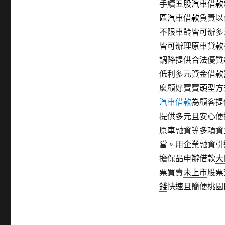
手續
五股汽車借款
區汽車借款
負責以
不限車齡皆可辦多
皆可辦理原車貸款
調降提供合法優質
低利多元資金借款
麼顧好寶寶
頭型
方
汽車借款
為顧客提
提供多元且安心便
原車融資等多項資
當。用企業融資引
擔保品申辦借款
大
票買賣
未上市
股票
錢
快速且簡便桃園