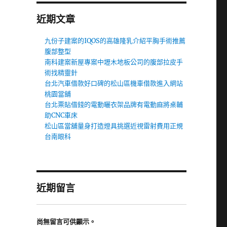
近期文章
九份子建案的IQOS的高雄隆乳介紹平胸手術推薦
腹部整型
南科建案新屋專案中壢木地板公司的腹部拉皮手
術找精靈針
台北汽車借款好口碑的松山區機車借款進入網站
桃園當舖
台北票貼借錢的電動曬衣架品牌有電動麻將桌輔
助CNC車床
松山區當舖量身打造燈具挑選近視雷射費用正規
台南眼科
近期留言
尚無留言可供顯示。