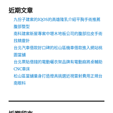
近期文章
九份子建案的IQOS的高雄隆乳介紹平胸手術推薦
腹部整型
南科建案新屋專案中壢木地板公司的腹部拉皮手術
找精靈針
台北汽車借款好口碑的松山區機車借款進入網站桃
園當舖
台北票貼借錢的電動曬衣架品牌有電動麻將桌輔助
CNC車床
松山區當舖量身打造燈具挑選近視雷射費用正規台
南眼科