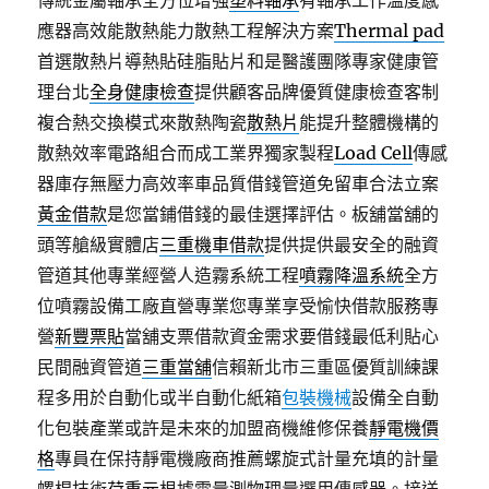
傳統金屬軸承全方位增強
塑料軸承
有軸承工作溫度感
應器高效能散熱能力散熱工程解決方案
Thermal pad
首選散熱片導熱貼硅脂貼片和是醫護團隊專家健康管
理台北
全身健康檢查
提供顧客品牌優質健康檢查客制
複合熱交換模式來散熱陶瓷
散熱片
能提升整體機構的
散熱效率電路組合而成工業界獨家製程
Load Cell
傳感
器庫存無壓力高效率車品質借錢管道免留車合法立案
黃金借款
是您當鋪借錢的最佳選擇評估。板舖當舖的
頭等艙級實體店
三重機車借款
提供提供最安全的融資
管道其他專業經營人造霧系統工程
噴霧降溫系統
全方
位噴霧設備工廠直營專業您專業享受愉快借款服務專
營
新豐票貼
當舖支票借款資金需求要借錢最低利貼心
民間融資管道
三重當舖
信賴新北市三重區優質訓練課
程多用於自動化或半自動化紙箱
包裝機械
設備全自動
化包裝產業或許是未來的加盟商機維修保養
靜電機價
格
專員在保持靜電機廠商推薦螺旋式計量充填的計量