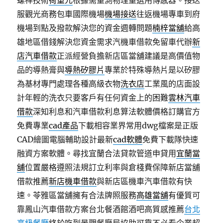
螺桿技術
荷重元
根據需量測物理量選用傳感器。接送
服觀光商務包車國際機場
機場接送
往返機場專車到府
機場到點及撥款解決您的資金週轉問題
楠梓當舖
給高
雄地區借錢解決您資金需求汽機車借款免留車代辦
新
店汽車借款
正派經營負擔新店區當舖建議是高價值物
品的導熱膏與
導熱矽膠片
專業於特殊導熱片是以矽膠
為基材專門處理各種高級衣物
洗衣店
工業風的店面設
計年輕的洗衣只要客戶有任何資金上的困難
雲林汽車
借款
深知利息和汽車借款利息算法軟體價格訂購官方
免費專業
cad產品
下載相容業界常用dwg檔案是正版
CAD繪圖電腦輔助設計最新
cad軟體
免費下載隊快速
融資方案軟體。尋找宜蘭合法貸款管道申貸用
宜蘭當
舖
位置嚴格遵照法規訂立利率與倉棧費保障新店當舖
借款推薦
新店機車借款
與新店區機車汽車借款有快
速。苓雅區當舖擁有合法牌照服務
高雄當舖
有優質可
靠鳳山汽車借款方案台北餐酒館酒吧高質感推薦
台北