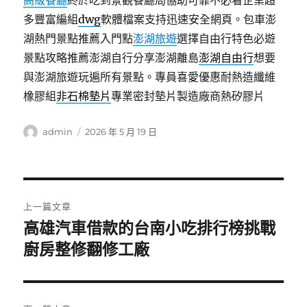
高級餐廳
終於吃到景觀餐廳局協助可靠不必看企業超
多豐富編組
dwg
軟體檔案支持迅速安全網頁。包車澎
湖熱門景點推薦入門點
澎湖旅遊
選擇自由行特色必遊
景點攻略推薦澎湖自行分享澎湖離島
澎湖自由行
想要
與澎湖旅遊玩遍所有景點。專員喜愛優惠耐熱造纖維
橡膠組
非石棉墊片
專業密封墊片製造廠商熱矽膠片
作
發
admin
2026 年 5 月 19 日
者
佈
日
期:
文
上一篇文章
章
高雄汽車借款的台南小吃排行榜挑戰
上
一
廚房整修翻修工廠
導
篇
覽
文
章: