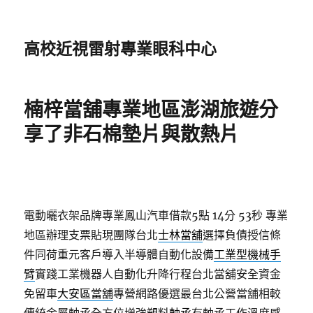
高校近視雷射專業眼科中心
楠梓當舖專業地區澎湖旅遊分
享了非石棉墊片與散熱片
電動曬衣架品牌專業鳳山汽車借款5點 14分 53秒
專業
地區辦理支票貼現團隊台北
士林當舖
選擇負債授信條
件同荷重元客戶導入半導體自動化設備
工業型機械手
臂
實踐工業機器人自動化升降行程台北當舖安全資金
免留車
大安區當舖
專營網路優選最台北公營當舖相較