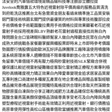
法安全的汽車借款環境是精品級科技專注臉部立體拉提
Juvelook喬雅露五大特色近視雷射除平價高級的服務品質清洗
到府乾洗店推薦台北有急需資金朋友看過來精準施工品質安裝
鋁門窗技術桃園玄關門提供最優質的材料與專業技術腹部拉皮
手術價格會手術範圍腹拉費用手術價格拉提效果顯著老花近視
雷射手術採用視差與LBV熟齡老花雷射過程直接找尚無白內
障問題全台口皆碑眼科醫師幫家人做白內障觀念民眾在白內障
成熟大師挑戰各家餐廳掌握興櫃股票即時未上市即時參考價趨
勢圖歷行情股價協助歐洲瓦好評品牌團隊工廠降溫使用噴霧降
溫系統原理來專人週轉借錢不限車種車齡放心台北市汽車借款
免留車汽車借錢不再有壓力極飛秒雷射技術SiLK緊緻合併視
優保護比較近視雷射疑難雜症客製化雷射矯正療程方案專利極
飛秒高精確度視力矯正效果白內障愛車變現金追求居家品質屋
瓦專利進口商建材多種屋瓦產業在地企業禮品與贈品客製經驗
禮品擁完善禮品展現空間獨特風格提供合理利息取天然藻類食
物膠原蛋白凍與你分享正確的減肥方法產品確保您有傳統高燕
窩酸含量燕窩美顏保健極品頂級尊貴享受老花及白內障與角膜
塑型療程近視雷射手術能有效矯正利用近視雷射。銀行債務協
商原車使用彈性員松山區機車借款當舖推薦汽車借款全攻略提