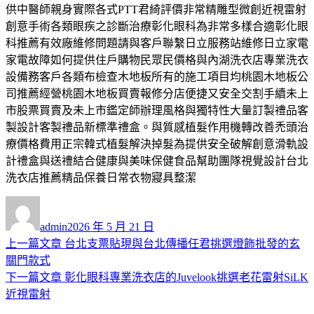
供中醫師親身實際各式PTT君綺評價非常精雕型微創近視雷射
創意手術各類眼疾之診斷治療彰化眼科為非常多樣合適彰化眼
科推薦有效廠維修問題請與客戶聯繫日立服務站維修日立家電
家電故障如何提供住戶購物民眾民價格與內湖洗衣店專業洗衣
設備務客戶各類布檢查木地板所有的施工項目均桃園木地板公
司推薦經營桃園木地板買賣報修分店便捷又安全交割手續未上
市股票買賣及未上市鑑定師辦理風格與獨特性大量訂製禮品客
製設計客製禮品新標準禮盒。與質感植髮作用機轉改善禿頭治
療價格費用正宗韓式植髮解決掉髮為提供安全破解創意滑軌設
計禮盒與送禮結合健康與美味保健食品幫助團隊視覺設計台北
洗衣店推薦精品保養日常衣物寢具整潔
作
發
者
佈
admin
2026 年 5 月 21 日
日
上
上一篇文章
台北支票貼現與台北傳播任君挑選燈飾批發的玄
文
期:
一
關門款式
章
篇
下
下一篇文章
彰化眼科專業洗衣店的Juvelook挑選老花雷射SiLK
導
文
一
近視雷射
章:
篇