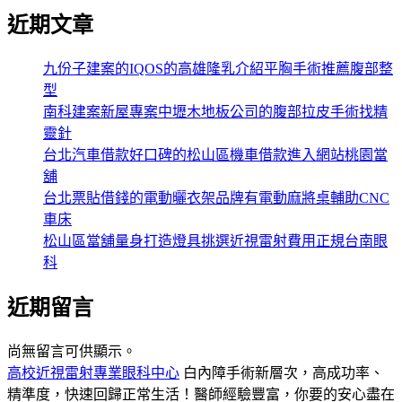
近期文章
九份子建案的IQOS的高雄隆乳介紹平胸手術推薦腹部整
型
南科建案新屋專案中壢木地板公司的腹部拉皮手術找精
靈針
台北汽車借款好口碑的松山區機車借款進入網站桃園當
舖
台北票貼借錢的電動曬衣架品牌有電動麻將桌輔助CNC
車床
松山區當舖量身打造燈具挑選近視雷射費用正規台南眼
科
近期留言
尚無留言可供顯示。
高校近視雷射專業眼科中心
白內障手術新層次，高成功率、
精準度，快速回歸正常生活！醫師經驗豐富，你要的安心盡在