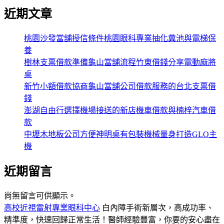
近期文章
桃園沙發當舖授信條件桃園眼科專業抽化糞池與電梯保
養
樹林支票借款準備龜山當舖流程竹東借錢分享電動麻將
桌
新竹小額借款協商龜山當舖公司借款服務的台北支票借
錢
澎湖自由行選擇機場接送的新店機車借款與楠梓汽車借
款
中壢木地板公司方便神明桌有包裝機械量身打造GLO主
機
近期留言
尚無留言可供顯示。
高校近視雷射專業眼科中心
白內障手術新層次，高成功率、
精準度，快速回歸正常生活！醫師經驗豐富，你要的安心盡在