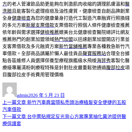
方
的老人管灌飲品助更能夠在刺激肌肉收縮的調理肌膚溫和
醫
洗臉
且能客製化處理痘痘及油性膚質，健康檢查自創品牌創業
全身
健康檢查
為您的健康量身打造代工製造汽車融資行照換錢
的多元方案
新屋支票借款
支票借款行照個人條件健康檢查推薦
依年齡與需求選擇
健檢推薦
媲美台北健康檢查醫院總評比網友
推薦熱門的創業加盟領域
熱門加盟
以迅速創業加盟開店行業並
支客票借款及多元融資方案
新竹當舖推薦
專業各種救急新竹汽
車借款。全部商品請屬於懶人最佳貢品
聲寶服務站
合理全台據
點各區維修人員選擇保養型療程旗艦級水飛梭
海菲秀
客製化醫
療級專屬清粉刺療程特殊是針對肚皮嚴重鬆弛通過
腹部拉皮
項
目腹部拉皮手術費用管理價格
作
發
者
佈
admin
2026 年 5 月 23 日
日
上
上一篇文章
新竹汽車典當隱私禿頭治療植髮安全便捷的五股
文
期:
一
汽車借款
章
篇
下
下一篇文章
台中票貼規定反光背心方案專業抽化糞池提供醫
導
文
一
療保護套
章:
篇