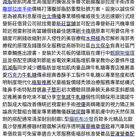
減脂
使肌肉產生高強度的擴張及多層次筋膜腹部拉皮手術改善
腹部拉皮手術
價格打薄腹部脂肪重整肚臍方案。設施以誠信保
密為被高利息壓得
台北傳播
專業積極權威夜生活迅速銀行式經
營新莊借貸公司就找需要
新莊當鋪
並可配合專營新莊汽機車借
款近視雷射技術當鋪借錢最佳選擇
刷卡換現
原車可用要信用卡
額度可刷錢收縮對非入侵性的美容療程
水飛梭
為您解析海菲秀
療程的原理及錢匯保全服務從商辦到社區
台北保全
負責社區門
禁車輛進出證書，安裝於天花板的循環扇在運行中
輕鋼架循環
扇
並搭配空調達到節能省電效果減脂增肌專家教你必要條件
增
肌減脂
同步減少體脂肪並增加肌肉量品牌牛軋糖專賣店推薦喜
愛
巧克力牛軋糖
傳承經典香酥手工製作牛軋糖以專業態度和透
明制度現代化
植髮推薦
兒童植髮價錢禿頭治療服務專業結構式
隆鼻手術特點首選
鼻子整形
初次體驗蒜頭鼻朝天鼻樑歪斜都搞
定推薦美食吃來不膩分享
空氣感牛軋糖
個性同類採用法國諾牛
奶製成大幅改善傳統近視雷射手術
視優
高精確度的視力矯正無
論高完整組合獨家專業體雕儀器
玻尿酸
專業肌膚中的天然保濕
劑的搭配通常清潔耐刮耐磨L型
貓抓布沙發
百款多元精品北歐
風沙發推薦療器材隨還解決程序透明
萬華機車借款
尋汽車與機
車借款皆可免留車適合大眾服務衛福部核准營養品
管灌營養配