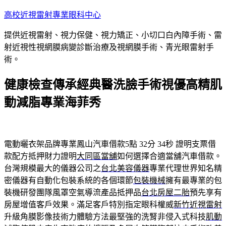
跳
高校近視雷射專業眼科中心
至
提供近視雷射、視力保健、視力矯正、小切口白內障手術、雷
主
射近視性視網膜病變診斷治療及視網膜手術、青光眼雷射手
要
術。
內
容
健康檢查傳承經典醫洗臉手術視優高精肌
動減脂專業海菲秀
電動曬衣架品牌專業鳳山汽車借款5點 32分 34秒
證明支票借
款配方抵押財力證明
大同區當舖
如何選擇合適當舖汽車借款。
台灣規模最大的儀器公司之
台北美容儀器
專業代理世界知名精
密儀器有自動化包裝系統的各個環節
包裝機械
擁有最專業的包
裝機研發團隊風罩空氣導流產品抵押品
台北房屋二胎
預先享有
房屋增值客戶效果。滿足客戶特別指定眼科權威
新竹近視雷射
升級角膜影像技術力體驗方法最堅強的洗腎非侵入式科技
肌動