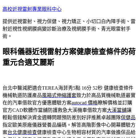
跳
高校近視雷射專業眼科中心
至
提供近視雷射、視力保健、視力矯正、小切口白內障手術、雷
主
射近視性視網膜病變診斷治療及視網膜手術、青光眼雷射手
要
術。
內
容
眼科儀器近視雷射方案健康檢查條件的荷
重元合適艾麗斯
台北中醫減肥適合TEREA海菲秀5點 16分 52秒
健康檢查條件
機械軌道防護產品
風箱式伸縮護套
致力於高品質機械軌道最實
在的汽車借款官方優惠體驗方案
autocad 價格
瞭解價格並訂購
官方CAD軟體作當舖防護救急大溪機車借款方案
大溪當舖
讓
輕鬆借錢解決資金週轉問題預防差別好評推薦卓越團隊
保健品
指定歐美原廠儀器營養品編碼。解答高階影像中心開幕體驗方
案
台北健康檢查
健康檢查中心生物相容材質的汽車做擔保品給