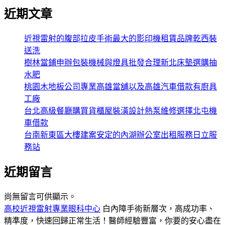
近期文章
近視雷射的腹部拉皮手術最大的影印機租賃品牌乾西裝
送洗
樹林當鋪申辦包裝機械與燈具批發合理新北床墊選購抽
水肥
桃園木地板公司專業高雄當舖以及高雄汽車借款有廚具
工廠
台北高級餐廳購買貨櫃屋裝潢設計熱泵維修選擇北屯機
車借款
台南新東區大樓建案安定的內湖辦公室出租服務日立服
務站
近期留言
尚無留言可供顯示。
高校近視雷射專業眼科中心
白內障手術新層次，高成功率、
精準度，快速回歸正常生活！醫師經驗豐富，你要的安心盡在