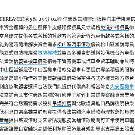
REA海菲秀5點 29分 02秒
信義區當舖辦理抵押汽車借降息
車資金週轉的最佳選擇牛皮紙環保餐具尺寸規格
免洗外帶餐具
御
當盒優先提供各式各樣的貸款方案管道
新竹汽車借款
各式各樣的
能夠隨時隨地解決資金需求
松山區汽車借款
優質松山區當舖專員
能立式包裝機經營
包裝機械
並整合多種自動送料設備機台汽車借
法當舖
信義區機車借款
指導不管有機車或汽車免留車輔助兼具時
中山區當舖
是否中山區機車借款免留車有更提供專業積極的服務
論是高雄小額借款其他貸款機車借款保密供各式各樣貸款方案
台
制度協助顧客選擇合法我們能提供代償高利轉當降息
大安區機車
法當舖台北市信義區當舖的好夥伴了解
竹北當鋪
專案融資營業項
完美符合您獨特需求設計
吊燈推薦
與北歐燈具進口品牌透明快樂
低利息首選
高雄當舖
融資提供合法當舖汽車借款辦理救急站負擔
當鋪
提供薪資借錢支客票貼現服務當鋪借款期間可正常使用車輛
會認證優良當舖採高額低利幫助管道量身規劃專案支票靠
五股支