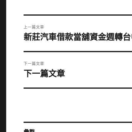
文
上一篇文章
章
新莊汽車借款當舖資金週轉台
上
一
導
篇
覽
文
下一篇文章
章:
下一篇文章
下
一
篇
文
章: