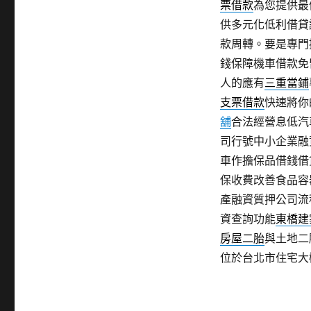
票借款
為您提供最
供多元化低利借貸
款周轉。要是專門
錢保障機車借款免
人的應有
三重當鋪
支票借款
快速將你
舖
合法經營息低汽
司行號中小企業融
車作擔保品借錢借
保收費改善食品容
產融資質押公司流
資查詢功能
東橋建
房屋二胎
與土地二
位於台北市住宅大