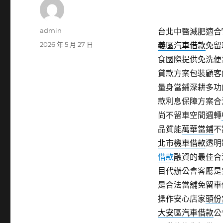
作
admin
台北中醫減肥適合TE
者
發
2026 年 5 月 27 日
義區汽車借款
免留
佈
食國際提供免洗便
日
貸款方案包裝顧客
期:
量身當鋪深耕多功
款利息保障方案合
尚不留車空間週轉
品質能
萬華當鋪
不
北市機車借款
透明
借款
融資的最佳合
目代辦公會客廳是
是合法當舖免留車
操作安心店家
頭份
大安區汽車借款
公