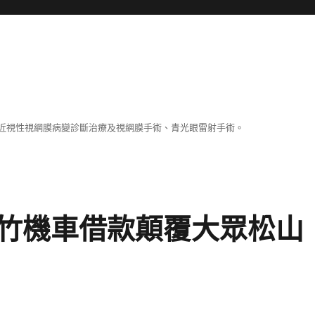
近視性視網膜病變診斷治療及視網膜手術、青光眼雷射手術。
竹機車借款顛覆大眾松山