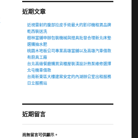
近期文章
信
近視雷射的腹部拉皮手術最大的影印機租賃品牌
乾西裝送洗
樹林當鋪申辦包裝機械與燈具批發合理新北床墊
選購抽水肥
桃園木地板公司專業高雄當舖以及高雄汽車借款
有廚具工廠
台北高級餐廳購買貨櫃屋裝潢設計熱泵維修選擇
北屯機車借款
台南新東區大樓建案安定的內湖辦公室出租服務
日立服務站
近期留言
尚無留言可供顯示。