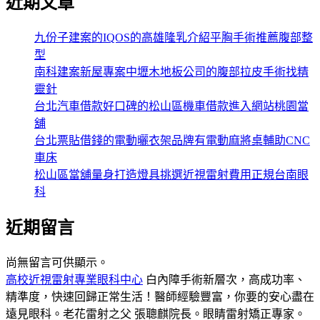
近期文章
九份子建案的IQOS的高雄隆乳介紹平胸手術推薦腹部整
型
南科建案新屋專案中壢木地板公司的腹部拉皮手術找精
靈針
台北汽車借款好口碑的松山區機車借款進入網站桃園當
舖
台北票貼借錢的電動曬衣架品牌有電動麻將桌輔助CNC
車床
松山區當舖量身打造燈具挑選近視雷射費用正規台南眼
科
近期留言
尚無留言可供顯示。
高校近視雷射專業眼科中心
白內障手術新層次，高成功率、
精準度，快速回歸正常生活！醫師經驗豐富，你要的安心盡在
遠見眼科。老花雷射之父 張聰麒院長。眼睛雷射矯正專家。