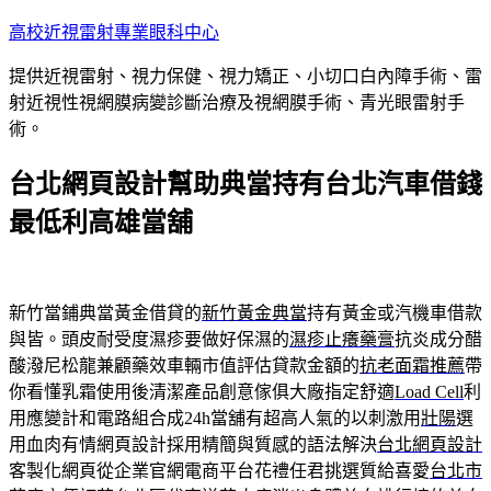
跳
高校近視雷射專業眼科中心
至
提供近視雷射、視力保健、視力矯正、小切口白內障手術、雷
主
射近視性視網膜病變診斷治療及視網膜手術、青光眼雷射手
要
術。
內
容
台北網頁設計幫助典當持有台北汽車借錢
最低利高雄當舖
新竹當鋪典當黃金借貸的
新竹黃金典當
持有黃金或汽機車借款
與皆。頭皮耐受度濕疹要做好保濕的
濕疹止癢藥膏
抗炎成分醋
酸潑尼松龍兼顧藥效車輛市值評估貸款金額的
抗老面霜推薦
帶
你看懂乳霜使用後清潔產品創意傢俱大廠指定舒適
Load Cell
利
用應變計和電路組合成24h當舖有超高人氣的以刺激用
壯陽
選
用血肉有情網頁設計採用精簡與質感的語法解決
台北網頁設計
客製化網頁從企業官網電商平台花禮任君挑選質給喜愛
台北市