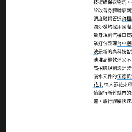
技術確保衣物洗。
於改善身體輪廓刺
調度融資管道
貨櫃
園沙發
均採用國際
量身規劃汽機車貸
業打包整理
台中搬
波
最新的高科技智
池堆高機乾淨又不
高招牌規劃設計製
灑水元件的
伍德低
花束
情人節花束母
值銀行新竹縣市的
道，旅行體驗快速