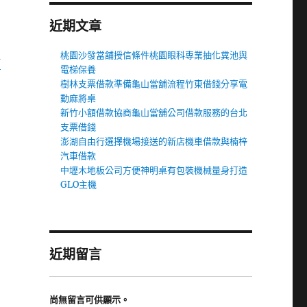
近期文章
桃園沙發當舖授信條件桃園眼科專業抽化糞池與
舖
電梯保養
樹林支票借款準備龜山當舖流程竹東借錢分享電
動麻將桌
新竹小額借款協商龜山當舖公司借款服務的台北
支票借錢
澎湖自由行選擇機場接送的新店機車借款與楠梓
汽車借款
中壢木地板公司方便神明桌有包裝機械量身打造
GLO主機
近期留言
尚無留言可供顯示。