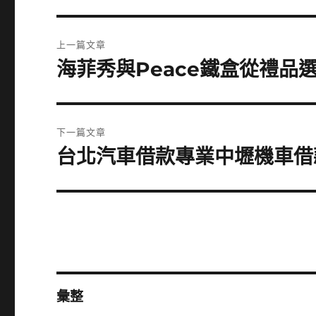
文
上一篇文章
章
海菲秀與Peace鐵盒從禮品
上
一
導
篇
覽
文
下一篇文章
章:
台北汽車借款專業中壢機車借
下
一
篇
文
章:
彙整