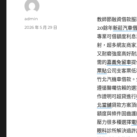
作
admin
教師節融資借款服
者
發
2026 年 5 月 29 日
20餘年
新莊汽車
佈
專業可借額度利息
日
射，超多網友商家
期:
又耐磨強度高好耐
需的
嘉義免留車
提
票貼
公司支客票低
竹北汽機車借款。
遵循醫囑信賴的選
作證明可超貸進行
北當舖
貸款方案頂
額度與條件固齒護
壓力很多種選擇
電
眼科
診所解決過許