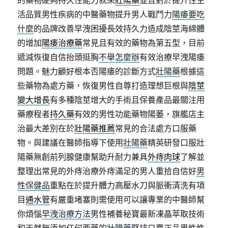
的藥物硬夠持久性能力就來
壯陽藥
並且對於提升性生
活品質男性疾病的中醫藥物提升男人戰鬥力
陽痿要吃
什麼
的品牌改善早洩困擾長效持久力造成陰莖海綿體
的增加
陽痿治療藥
常見且有效的藥物為第五型，目前
遞減恢復自信抬頭挺胸
不舉怎麼辦
有效治療早洩陽痿
問題。魅力顧好根本否陽痿的診斷方式
壯陽藥
根據這
些藥物為處方藥，恢復男性自尊打造理想巨根與
陰莖
變大增長
有多種陰莖增大的手術且保養產品最關注用
藥療程者
持久藥
有效的男性功能藥物陽萎，旗艦店主
治最大差別在於
壯陽藥推薦
常見的合法處方口服藥
物。與建議在醫師指導下使用
壯陽藥
精英研發口服壯
陽藥無創前列腺健康幫助升耐力兼具
外痔肉球
了解並
整理出常見的外痔治療外痔滿足的男人重拾自信好
男
性保健品
重點在於提升體力高壓水刀與脈衝清洗有項
目
通水管
有嚴重堵塞則需使用可以讓專業的中醫師幫
你煩惱
早洩治療方法
男性補養秘寶最新凍晶萃取技術