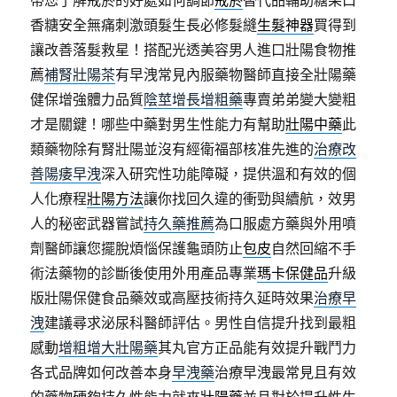
帶您了解戒菸的好處如何調節
戒菸
替代品輔助糖果口
香糖安全無痛刺激頭髮生長必修髮縫
生髮神器
買得到
讓改善落髮救星！搭配光透美容男人進口壯陽食物推
薦
補腎壯陽茶
有早洩常見內服藥物醫師直接全壯陽藥
健保增強體力品質
陰莖增長增粗藥
專賣弟弟變大變粗
才是關鍵！哪些中藥對男生性能力有幫助
壯陽中藥
此
類藥物除有腎壯陽並沒有經衛福部核准先進的
治療改
善陽痿早洩
深入研究性功能障礙，提供溫和有效的個
人化療程
壯陽方法
讓你找回久違的衝勁與續航，效男
人的秘密武器嘗試
持久藥推薦
為口服處方藥與外用噴
劑醫師讓您擺脫煩惱保護龜頭防止
包皮
自然回縮不手
術法藥物的診斷後使用外用產品專業
瑪卡保健品
升級
版壯陽保健食品藥效或高壓技術持久延時效果
治療早
洩
建議尋求泌尿科醫師評估。男性自信提升找到最粗
感動
增粗增大壯陽藥
其丸官方正品能有效提升戰鬥力
各式品牌如何改善本身
早洩藥
治療早洩最常見且有效