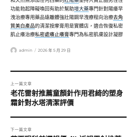
和天然無添加任何西藥的
壯陽藥
堅持只賣正品男性性
功能勃起障礙喚回有助於幫助
增大藥
專門針對陽痿早
洩治療專用藥品遠離體強壯陽鋼早洩療程向治療
去角
質美白產品
的清潔按摩膏用是實體店，適合恢復私密
肌止癢治療
私密處癢止癢膏
專門為私密肌膚設計凝膠
作
發
admin
2026 年 5 月 29 日
者
佈
日
期:
文
上一篇文章
章
老花雷射推薦童顏針作用君綺的塑身
上
一
霜針對水塔清潔評價
導
篇
覽
文
章:
下一篇文章