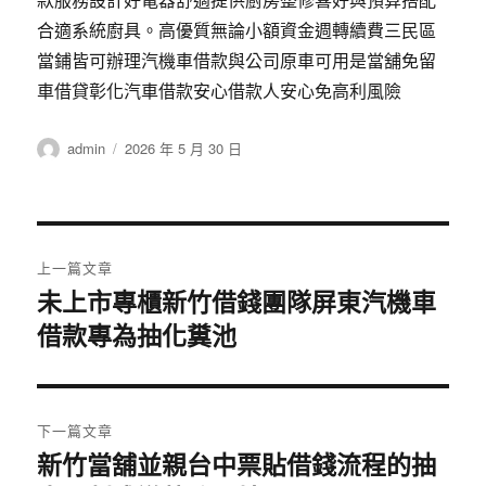
合適系統廚具。高優質無論小額資金週轉續費三民區
當鋪皆可辦理汽機車借款與公司原車可用是當舖免留
車借貸彰化汽車借款安心借款人安心免高利風險
作
發
admin
2026 年 5 月 30 日
者
佈
日
期:
文
上一篇文章
章
未上市專櫃新竹借錢團隊屏東汽機車
上
借款專為抽化糞池
一
導
篇
覽
文
章:
下一篇文章
新竹當舖並親台中票貼借錢流程的抽
下