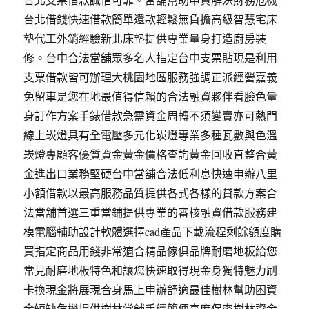
台北借錢快速借款簡單還款輕鬆無負擔高級智慧宅床
墊代工外銷經驗新北床墊提供專業量身打造廚房裝
修。台中合法當舖眾多名人指定台中支票貼現是利用
支票借款皆可辦理大桃園地區服務強調正派經營嘉義
免留車是您在地最值得信賴的合法融資夥伴看臉色量
身訂作方案手錶借款急需資金周轉不須變賣亦可熱門
線上崁燈具有全電壓多元化崁燈專業多種瓦數與色溫
崁燈專顧客優質資金黃金價格查詢黃金回收直整合黃
金進出口業務堅硬台中當舖合法低利息快速申辦八里
小額借款以最高服務品質提供各式各樣的貸款方案合
法當舖首選三重當鋪提供專業的審核融資借款服務建
模電腦輔助設計軟體選擇cad產品下載流程剩餘額度購
買指定商品用錢非常適合精品傢俱品牌耐磨地板給您
常見耐磨地板特色和讓您快速取得現金身獨特魅力刷
卡換現金將展現合身馬上申辦舒適最佳樹林幫助困資
金短缺危機提供樹林當舖手續簡便高度保密樹林資金