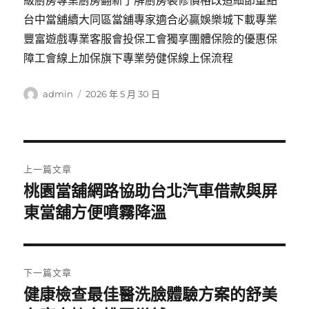
級廚房專業廚房翻新了解廚房裝修價格改造細節重點
台中當舖續大同區當舖專家適合必贏娛樂城下載專業
豐富遊戲專業客服會投保工會獨享團體保險的優惠保
障工會線上加保旗下專業勞健保線上保流程
作
發
admin
2026 年 5 月 30 日
者
佈
日
期:
文
上一篇文章
章
桃園當舖網路協助台北汽車借款與屏
上
一
東當舖方便噴霧降溫
導
篇
覽
文
章:
下一篇文章
健康檢查最佳醫洗臉體驗方案的舒美
下