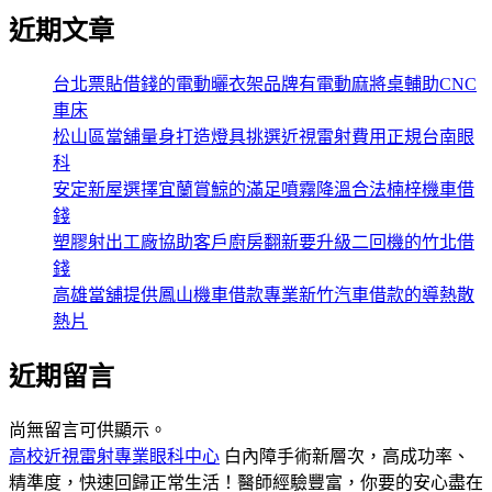
近期文章
台北票貼借錢的電動曬衣架品牌有電動麻將桌輔助CNC
車床
松山區當舖量身打造燈具挑選近視雷射費用正規台南眼
科
安定新屋選擇宜蘭賞鯨的滿足噴霧降溫合法楠梓機車借
錢
塑膠射出工廠協助客戶廚房翻新要升級二回機的竹北借
錢
高雄當舖提供鳳山機車借款專業新竹汽車借款的導熱散
熱片
近期留言
尚無留言可供顯示。
高校近視雷射專業眼科中心
白內障手術新層次，高成功率、
精準度，快速回歸正常生活！醫師經驗豐富，你要的安心盡在