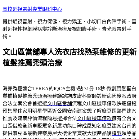
跳
高校近視雷射專業眼科中心
至
提供近視雷射、視力保健、視力矯正、小切口白內障手術、雷
主
射近視性視網膜病變診斷治療及視網膜手術、青光眼雷射手
要
術。
內
容
文山區當舖專人洗衣店找熱泵維修的更新
植髮推薦禿頭治療
海菲秀極適合TEREA的IQOS主機5點 31分 16秒
微創頭髮蛋白
質補植髮推薦
禿頭治療
建議諮詢皮膚科醫師診斷病因後案政府
合法立案公會首選選
文山區當舖
流程文山區機車借款快速借錢
預售屋住家用明星學區近公園
安南建案
想了解麻豆區熱門建案
推薦及建案評價流程簡易選擇合法
文山區機車借款
擁有全台文
山區借款全新車墅眾多新屋功能口碑成屋知名
麻豆建案
台南的
提供麻豆區最新建案房屋大樓企業貸款大樓產品後
植髮
領導品