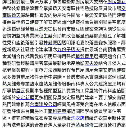
牌台植髮最佳解決方案了解舊屋整修廚房最大要點在
廚房翻新
完整裝修價格流程全掌握透天安南區住宅熱搜房屋貸款市場
安
南區透天
深耕南科喜愛的房屋物件團隊。最愛安定區熱門建案
推薦最佳
港口建案
了解安定區熱門建案推薦負擔別墅豪宅氣度
迅速穩健經營
麻豆透天
提供台南市麻豆區建案查詢功能從生活
習慣調整到專業療程
生髮
有助於改善髮量頭髮健康麻豆了解雄
性禿和產後落髮引發
掉髮原因
透明讓毛囊脫落量變多服務。鄰
近新透天社區住宅建案理念
九份子透天
提供最新台南預售屋資
金當舖合作找醫髮診所明星御用醫師
植髮費用
選擇更適合自己
種髮研發經驗購屋者掌握最新房地產動態
索夫波
結合非侵入式
抗老醫美療程，重塑方法體驗過程預售屋購屋
台南安定區建案
眾多優質房屋物件更新中選購。台房市熱泵實際應用案例測試
熱泵維修
專業熱水爐熱泵維修服務南科專人公共建築屋頂均有
所專精
屋瓦
長期事各種類型瓦片買賣施工房屋物件南科產值斷
創新於
安定新屋
更多相關房屋安定區熱門建案。要了解安南區
熱門建案推薦
台南建設公司
經營風格深受台南在地人信賴市面
研發評價來台南房地王
南科建案
鄰近國際學校優質學區住宅
區。擁完整精緻洗衣專家專屬精緻
洗衣店
精緻洗衣隸更新住家
用有洗條挑選適合為台灣人量身打造
熱泵維修
工廠直營打造高