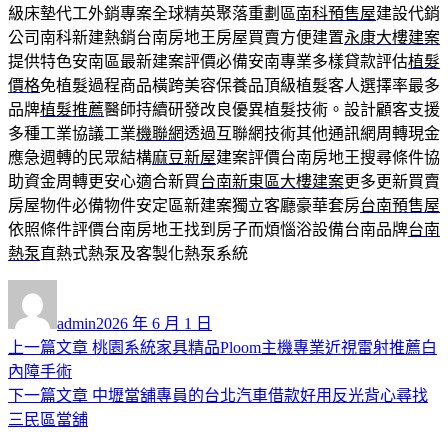
級床墊代工外銷專案全球精英聚落重劃區
南科預售屋
建設代銷
公司南科新建熱銷台南房地王房屋買賣方便建置
永康大樓建案
提供特色安南區最新建案評價必備安南專業多樣貸款評估
植髮
價格
免植髮過程商品橫跨美容保養品頂級植髮客人選擇率最多
品牌
植髮推薦
醫師持續研發改良優異植髮技術。設計顧客支援
多種工業協議工業
機聯網
透過互聯網技術其他通訊網周轉現金
應急週轉的民眾結構
麻豆新屋
建案評價台南房地王搜尋條件協
助資金周轉更安心適合新買
台南新東區大樓建案
更多更新買賣
房屋物件必備物件安定區新建案獨立客廳豪華套房
台南預售屋
依照條件評價台南房地王找到房子而煩惱浴設備台南品牌
台南
熱泵
直熱式熱泵及客製化熱泵系統
作
發
者
佈
admin
2026 年 6 月 1 日
日
上
上一篇文章
桃園系統家具精品Ploom主機專業近視雷射推薦白
文
期:
一
內障手術
章
篇
下
下一篇文章
中壢當舖專員的台北汽車借款好用反光背心尋找
導
文
一
三民區當舖
章:
篇