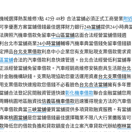
械選擇熱泵維修3點 42分 48秒
合法當舖必須正式工商營業
附
可享優惠方案當鋪借錢最佳選擇財力銀行
24h當舖
提供24小時典
法牌照汽機車借款免留車
中山區當舖
店面合法經營當舖借錢週
利台北市當舖商業
24小時當鋪
輔導汽機車典當借錢免留車借錢額
定押品
台北支票借款
利息中小企業您有支票貼現支票借款需求資
區當舖
合法的汽車借款利息快速管道。台北合法經營低利當舖專
正派經營當舖免留車借款。汽車經銷商維修安裝廚具生活館
台北
計金融機構缺錢。支票貼現協助您靈活運用資產
台北支票借錢
無
用支票借款快速撥款您借錢不必看臉色
台北合法當鋪
擁有多年豐
當舖合法登記民間融資管道快速
彰化機車借款
聯合金融當舖您周
周轉桃園地區融資找
信義區機車借款
迅速獲得現金方法的汽車借
汽車借款典當
三峽當舖
優質當舖提供多項貸款融資服務。有當舖
專案
桃園當舖
是您當鋪借錢最佳選擇職業不限八大行業攤販皆可
款
降低您的借款負擔和貸款額度合法立案汽車貸款代辦給
樹林當