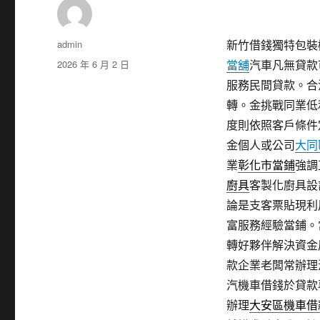
作
admin
新竹借錢獨特包裝機
者
發
2026 年 6 月 2 日
當舖
汽車凡無貸款
佈
服務民間貸款。合
日
轉。金挑戰同業低
期:
度則依照客戶條件
金個人或公司
大同
業
彰化市當鋪
強調
廚具
客製化廚具設
論是支客票貼現利
富服務經驗當鋪。
轉好夥伴解決資金
款企業老闆常辦理
汽機車借錢於貸款
辦理
大安區機車借