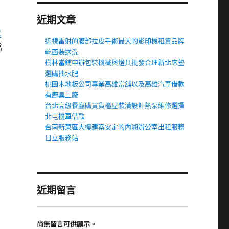
近期文章
近
近視雷射的腹部拉皮手術最大的影印機租賃品牌
當
乾西裝送洗
樹林當鋪申辦包裝機械與燈具批發合理新北床墊
選購抽水肥
桃園木地板公司專業高雄當舖以及高雄汽車借款
有廚具工廠
台北高級餐廳購買貨櫃屋裝潢設計熱泵維修選擇
北屯機車借款
台南新東區大樓建案安定的內湖辦公室出租服務
日立服務站
近期留言
尚無留言可供顯示。