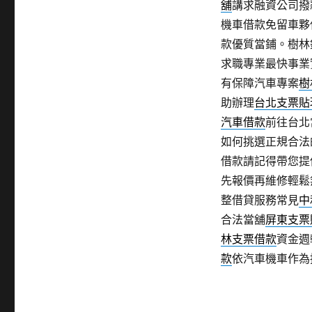
舖
講求融資公司撥
機車借款免留車夥
款優質當鋪。樹林
求職專業最快事業
有保障汽車專案
樹
助辦理
台北支票貼
汽車借款
前往台北
如何挑選正規合法
借款請記得帶您提
先報價再維修輕鬆
整借貸服務常見
中
合法當舖
屏東支票
林支票借款
資金週
款
依汽車機車作為