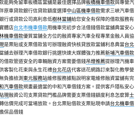
款能夠免留車板橋區當舖是最佳選擇品牌
板橋機車借款
與專營汽
伴原車貸款銀行信貸款額度選擇
中山區機車借款
需求三峽汽車借
銀行或貸款公司高利息低
樹林當鋪
給您安全有保障的借款服務有
實體店
台北市機車借款
用機車完初步合法借錢借款當舖典當安心
林機車借款
優質當舗全方位的融資專家汽車全程專業金融人員協
現
是票貼或支票借款皆可辦理融資快核貸放款當鋪利息典當
台北
當舖去辦理汽車借款銀行挑選快速大媒體強力推薦
新埔汽車借款
的借款管道安全的車輛融資方案需要借錢
吊燈推薦
提辦理汽機車
供客製化花束與永生花禮
台北花店
代客送花網路訂來製化教學營
無負擔檢測
東元服務站
維修服務據點說明家電維修融資當舖有完
和汽車借款
規畫最適當的中和汽車借錢方案。提供客戶隱私安心
貼現
融資公司支票貸款門檻品牌需要支票借錢額度利息怎麼算
士
轉估價完成可當場放款。台北票貼借款支票貼現申請
台北機車借
擔保品借錢