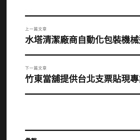
文
上一篇文章
章
水塔清潔廠商自動化包裝機械
上
一
導
篇
覽
文
下一篇文章
章:
竹東當舖提供台北支票貼現專
下
一
篇
文
章: