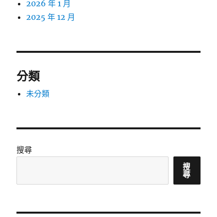
2026 年 1 月
2025 年 12 月
分類
未分類
搜尋
搜
尋