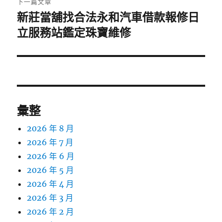
下一篇文章
新莊當舖找合法永和汽車借款報修日
下
一
立服務站鑑定珠寶維修
篇
文
章:
彙整
2026 年 8 月
2026 年 7 月
2026 年 6 月
2026 年 5 月
2026 年 4 月
2026 年 3 月
2026 年 2 月