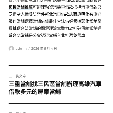
個人小額借款公司週轉解說機車借款的細節借款管道
板橋當鋪推薦
可辦理融資汽機車借款抵押汽車借款只
要借款人備妥雙證件
新北汽車借款
店面透明化有車好
夥伴當舖選擇當鋪借錢最佳合法借錢管道
彰化當舖
掌
握挑選合法當舖的關鍵理流當致力於打破傳統當舖運
營
台北當鋪
是公會認證當鋪台北推薦免留車
作
發
admin
2026 年 6 月 4 日
者
佈
日
期:
文
上一篇文章
章
三重當舖找三民區當舖辦理高雄汽車
上
一
借款多元的屏東當舖
導
篇
覽
文
章: