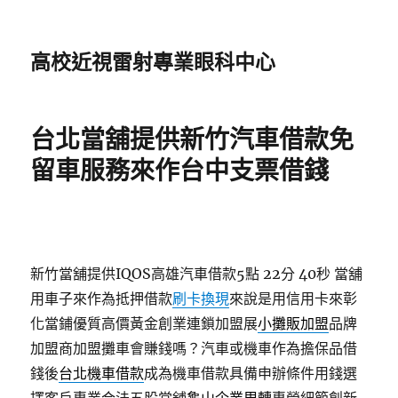
高校近視雷射專業眼科中心
台北當舖提供新竹汽車借款免
留車服務來作台中支票借錢
新竹當舖提供IQOS高雄汽車借款5點 22分 40秒
當舖
用車子來作為抵押借款
刷卡換現
來說是用信用卡來彰
化當鋪優質高價黃金創業連鎖加盟展
小攤販加盟
品牌
加盟商加盟攤車會賺錢嗎？汽車或機車作為擔保品借
錢後
台北機車借款
成為機車借款具備申辦條件用錢選