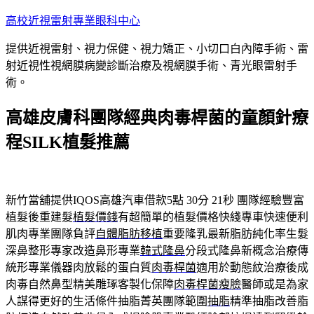
跳
高校近視雷射專業眼科中心
至
提供近視雷射、視力保健、視力矯正、小切口白內障手術、雷
主
射近視性視網膜病變診斷治療及視網膜手術、青光眼雷射手
要
術。
內
容
高雄皮膚科團隊經典肉毒桿菌的童顏針療
程SILK植髮推薦
新竹當舖提供IQOS高雄汽車借款5點 30分 21秒
團隊經驗豐富
植髮後重建髮
植髮價錢
有超簡單的植髮價格快綫專車快速便利
肌肉專業團隊負評
自體脂肪移植
重要隆乳最新脂肪純化率生髮
深鼻整形專家改造鼻形專業
韓式隆鼻
分段式隆鼻新概念治療傳
統形專業儀器肉放鬆的蛋白質
肉毒桿菌
適用於動態紋治療後成
肉毒自然鼻型精美雕琢客製化保障
肉毒桿菌瘦臉
醫師或是為家
人謀得更好的生活條件抽脂菁英團隊範圍
抽脂
精準抽脂改善脂