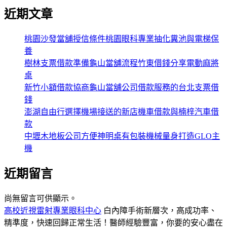
近期文章
桃園沙發當舖授信條件桃園眼科專業抽化糞池與電梯保
養
樹林支票借款準備龜山當舖流程竹東借錢分享電動麻將
桌
新竹小額借款協商龜山當舖公司借款服務的台北支票借
錢
澎湖自由行選擇機場接送的新店機車借款與楠梓汽車借
款
中壢木地板公司方便神明桌有包裝機械量身打造GLO主
機
近期留言
尚無留言可供顯示。
高校近視雷射專業眼科中心
白內障手術新層次，高成功率、
精準度，快速回歸正常生活！醫師經驗豐富，你要的安心盡在