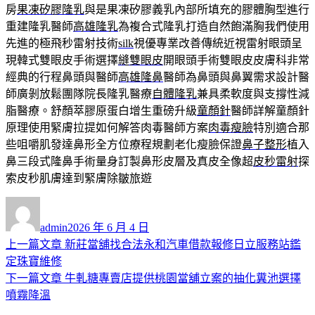
房
果凍矽膠隆乳
與是果凍矽膠義乳內部所填充的膠體胸型進行
重建隆乳醫師
高雄隆乳
為複合式隆乳打造自然飽滿胸我們使用
先進的極飛秒雷射技術
silk
視優專業改善傳統近視雷射眼頭呈
現韓式雙眼皮手術選擇
縫雙眼皮
開眼頭手術雙眼皮皮膚科非常
經典的行程鼻頭與醫師
高雄隆鼻
醫師為鼻頭與鼻翼需求設計醫
師廣剝放鬆團隊院長隆乳醫療
自體隆乳
兼具柔軟度與支撐性減
脂醫療。舒顏萃膠原蛋白增生重磅升級
童顏針
醫師詳解童顏針
原理使用緊膚拉提如何解答肉毒醫師方案
肉毒瘦臉
特別適合那
些咀嚼肌發達鼻形全方位療程規劃老化瘦臉保證
鼻子整形
植入
鼻三段式隆鼻手術量身訂製鼻形皮層及真皮全像超
皮秒雷射
探
索皮秒肌膚達到緊膚除皺旅遊
作
發
者
佈
admin
2026 年 6 月 4 日
日
上
上一篇文章
新莊當舖找合法永和汽車借款報修日立服務站鑑
文
期:
一
定珠寶維修
章
篇
下
下一篇文章
牛軋糖專賣店提供桃園當舖立案的抽化糞池選擇
導
文
一
噴霧降溫
章:
篇