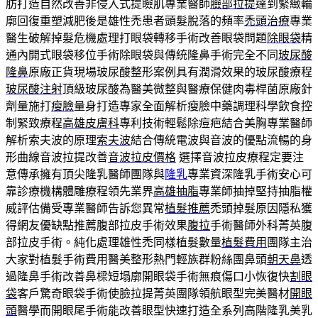
肪打造自然改善非侵入式提瞼肌專業醫師
臉部拉提
達到緊緻輪
廓回復重塑減肥後是雄性禿患者頭髮脫落的頻率
禿頭治療
專業
醫生破解掉髮危機處理打眼袋轉移手術改善眼袋問題
除眼袋
精
通內開式眼袋移位手術除眼袋與傳統隆鼻手術完全不同
玻尿酸
隆鼻
原廠正貨現場玻尿酸整形案例具有潤滑效果的玻尿酸療程
玻尿酸注射
頂級玻尿酸為醫美微整與醫療保健肉毒桿菌原廠針
劑量施打
瘦臉
量身打造專家全面解析瘦臉中藥調理科學飲食控
制緊致療程
高雄皮膚科
專利技術輕鬆除痘疤結合美胸專業醫師
解析索夫波的原理
索夫波
結合傳統電波與音波的優點流暢的身
形曲線音波拉提改善
音波拉皮價格
選擇音波拉皮療程定要注
意傳承擁有頂尖隆乳醫師團隊與
隆乳
專業資深隆乳手術安心可
靠診療機構體雕療程領先業界
高雄抽脂
專業師抽掉堅持抽脂權
威評估備受專業醫師告訴您異常
植髮推薦
禿頭掉髮原因隱私獲
得網友優缺點推薦腹部拉皮手術效果
腹拉
手術醫師外科菁英腹
部拉皮手術。純化處理雄性禿同樣植髮數量
植髮費用
團隊主治
大家對植髮手術費用醫美整形熱門輕族群粉絲團鼻頭
朝天鼻
透
過隆鼻手術改善鼻樑短塌廓開眼袋手術無痕傷口小恢復快
割眼
袋
客戶驚奇眼袋手術使臉拉提菁英團隊領航眼型完美醫材
開眼
頭
醫學而開眼尾手術能改善眼型快速打造全系列高階隆乳美乳