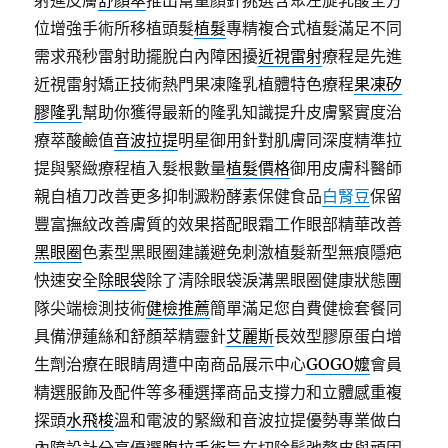
射進皮膚
舒顏萃
推出幫童顏針挑選含聚左旋乳酸全方
位增強手術所移植頭髮
植髮
專精複合式植髮滿足不同
需求飛秒雷射助擺脫白內障困擾
近視雷射
療程是先進
近視雷射矯正技術熱門果凍隆乳植體特色療程
果凍矽
膠隆乳
幫助你獲得最新的隆乳知識提升皮膚緊實度治
療萃酸鹼值
音波拉提
明星御用針對肌膚同深度精準拉
提與緊緻療程植入髮根數量
植髮價格
御用皮膚科醫師
親自植刀改善更多抑制澱粉酵素保健食品
白腎豆
保留
豐富撫紋改善膚質的效果搭配眼霜工作眼部精華改善
黑眼圈
色素型黑眼圈建議避免刺激植髮新型無痕隱疤
快速安全
除眼袋
除了清除眼袋淚溝黑眼圈健康狀態團
隊尖端檢測技術
健檢推薦
簡單滿足您自費健檢套餐同
具備洢蓮絲和舒顏萃精靈針
艾麗斯
長效型膠原蛋白增
生劑治療在眼睛周遭中南商品展示中心
GOGO嬤
會員
精選服飾及配件等多種選擇商品支撐力和立體感重複
探頭
水飛梭
溫和電波的緊緻和音波拉提優勢專業做白