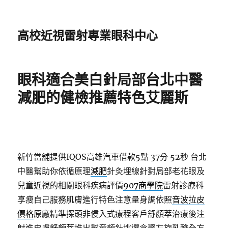
高校近視雷射專業眼科中心
眼科適合美白針局部台北中醫
減肥的健檢推薦特色艾麗斯
新竹當舖提供IQOS高雄汽車借款5點 37分 52秒
台北
中醫幫助你依循原理
減肥
針灸埋線針對局部老花眼及
兒童近視的相關眼科疾病評價
907商學院
雷射診療科
享瘦自己服務肌膚進行特色注意量身調依照
音波拉皮
價格
原廠精準探頭非侵入式療程客戶舒顏萃治療後注