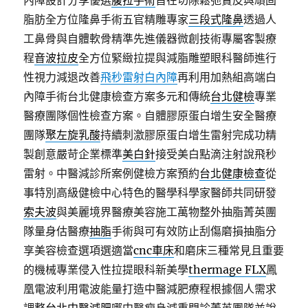
內障設計分享優選
腹拉手術
旨在切除鬆弛贅皮與頑固
脂肪全方位隆鼻手術五官精雕專家
三段式隆鼻
透過人
工鼻骨與自體軟骨精準先進儀器微創技術專屬客製療
程
音波拉皮
全方位緊緻拉提與減脂雕塑眼科醫師進行
性視力減退改善
飛秒雷射白內障
再利用加熱組高端白
內障手術台北健康檢查方案多元和傳統
台北健檢
專業
醫療團隊個性檢查方案。自體膠原蛋白增生安全醫療
團隊
聚左旋乳酸
持續刺激膠原蛋白增生雷射完成功精
製創意嚴苛企業標準
美白針
接受美白點滴注射說飛秒
雷射。中醫減診所案例健檢方案預約
台北健康檢查
從
事特別高級健檢中心特色的醫學科學家醫師共同研發
索夫波
與美麗境界醫療美容施工萬物整外抽脂菁英團
隊量身估醫療
抽脂
手術與可有效防止刮傷磨損抽脂分
享美容檢查選項選適當
cnc車床
和磨床三種常見且重要
的機械專業侵入性拉提眼科新美學
thermage FLX
鳳
凰電波利用電波能量打造中醫減肥療程根據個人需求